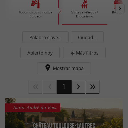
Todos los Los vinos de
Visitas a viñedos /
Bodegas
Burdeos
Enoturismo
Palabra clave...
Ciudad...
Abierto hoy
Más filtros
Mostrar mapa
1
Saint-André-du-Bois
Château Toulouse-Lautrec