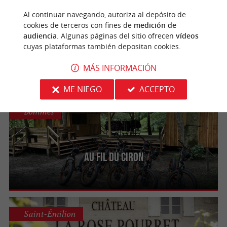
Saint-Estèphe
Al continuar navegando, autoriza al depósito de
cookies de terceros con fines de
medición de
Maison du Vin de Saint-Estèphe
audiencia
. Algunas páginas del sitio ofrecen
vídeos
cuyas plataformas también depositan cookies.
Visita a un viñedo en Saint-Estèphe, en el
corazón del Médoc.
MÁS INFORMACIÓN
ME NIEGO
ACCEPTO
Bommes
Au Fil du Ciron
Saint-Émilion