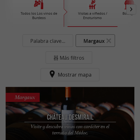
Todos los Los vinos de
Visitas a viñedos /
Bodegas
Burdeos
Enoturismo
Palabra clave...
Margaux
Más filtros
Mostrar mapa
Margaux
Château Desmirail
Visite y descubra vinos con carácter en el
terruño del Médoc.