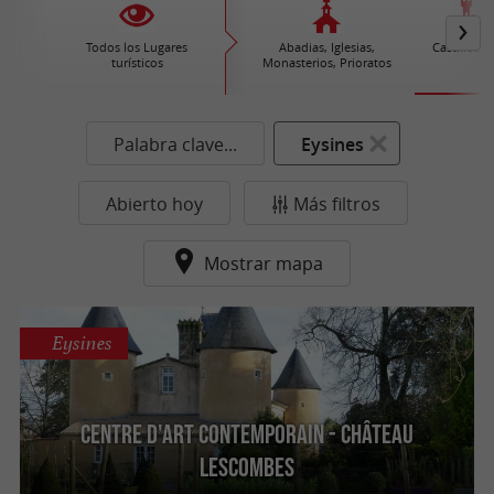
Todos los Lugares
Abadias, Iglesias,
Castillos /
turísticos
Monasterios, Prioratos
Palabra clave...
Eysines
Abierto hoy
Más filtros
Mostrar mapa
Eysines
Centre d'art contemporain - Château
Lescombes