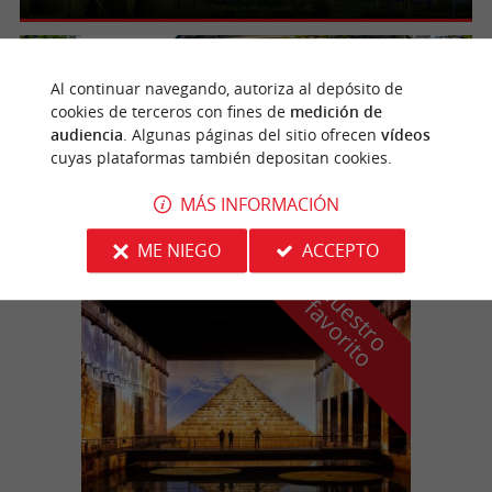
Mérignac
4.6 km
Al continuar navegando, autoriza al depósito de
cookies de terceros con fines de
medición de
audiencia
. Algunas páginas del sitio ofrecen
vídeos
cuyas plataformas también depositan cookies.
Maison Carrée d'Arlac
MÁS INFORMACIÓN
ME NIEGO
ACCEPTO
n
u
e
s
t
r
o
a
v
o
r
i
t
f
o