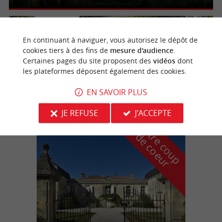
Mérignac
4.6 km
En continuant à naviguer, vous autorisez le dépôt de
cookies tiers à des fins de
mesure d'audience
.
Certaines pages du site proposent des
vidéos
dont
les plateformes déposent également des cookies.
Maison Carrée d'Arlac
EN SAVOIR PLUS
JE REFUSE
J'ACCEPTE
n
o
t
e
c
o
u
p
e
c
o
e
u
r
d
r