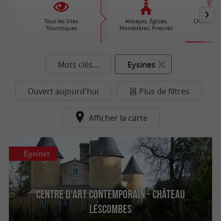
Tous les Sites
Abbayes, Églises,
Châteaux /
Touristiques
Monastères, Prieurés
Mots clés...
Eysines
Ouvert aujourd'hui
Plus de filtres
Afficher la carte
Eysines
Centre d'art contemporain - Château
Lescombes