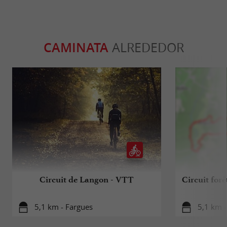
CAMINATA
ALREDEDOR
Circuit de Langon - VTT
Circuit forê
5,1 km - Fargues
5,1 km -