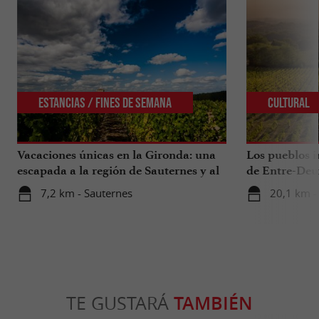
Estancias / Fines de Semana
Cultural
Vacaciones únicas en la Gironda: una
Los pueblos i
escapada a la región de Sauternes y al
de Entre-Deu
sur de la Gironda
7,2 km - Sauternes
20,1 km -
TE GUSTARÁ
TAMBIÉN