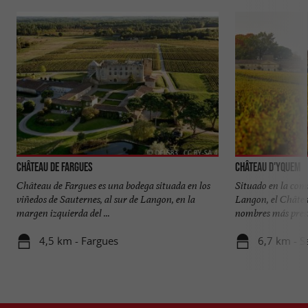
Château de Fargues
Château d'Yquem
Château de Fargues es una bodega situada en los
Situado en la com
viñedos de Sauternes, al sur de Langon, en la
Langon, el Châtea
margen izquierda del ...
nombres más presti
4,5 km - Fargues
6,7 km - S