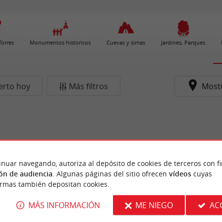
 Torres
Monumentos historicos
Cuevas y simas
Jardines, Parques
erto hoy
Más filtros
Most
inuar navegando, autoriza al depósito de cookies de terceros con f
ón de audiencia
. Algunas páginas del sitio ofrecen
vídeos
cuyas
ormas también depositan cookies.
MÁS INFORMACIÓN
ME NIEGO
AC