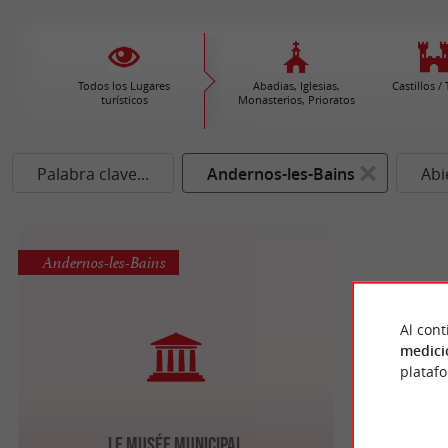
Todos los Lugares
Abadias, Iglesias,
Castillos /
turísticos
Monasterios, Prioratos
Palabra clave...
Andernos-les-Bains
Abi
Andernos-les-Bains
Al cont
medici
plataf
Le Musée Municipal