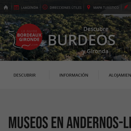
LA
AGENDA
DIRECCIONES
ÚTILES
MAPA
TURÍSTICO
Descubre
BURDEOS
y Gironda
DESCUBRIR
INFORMACIÓN
ALOJAMIE
Museos en Andernos-l