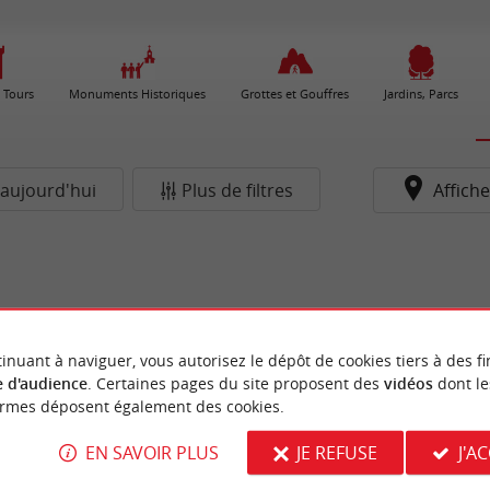
 Tours
Monuments Historiques
Grottes et Gouffres
Jardins, Parcs
aujourd'hui
Plus de filtres
Affiche
inuant à naviguer, vous autorisez le dépôt de cookies tiers à des fi
 d'audience
. Certaines pages du site proposent des
vidéos
dont le
ormes déposent également des cookies.
EN SAVOIR PLUS
JE REFUSE
J'A