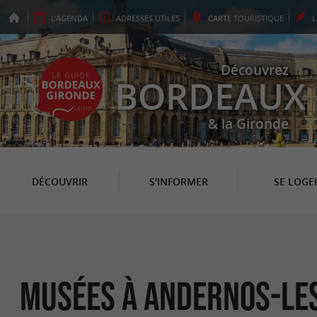
L'
AGENDA
ADRESSES
UTILES
CARTE
TOURISTIQUE
Découvrez
BORDEAUX
& la Gironde
DÉCOUVRIR
S'INFORMER
SE LOGE
Musées à Andernos-le