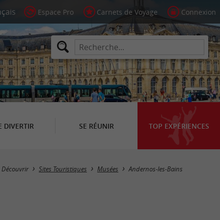
Espace Pro
Carnets de Voyage
Connexion
E DIVERTIR
SE RÉUNIR
TOP EXPÉRIENCES
Masquer la carte
Découvrir
Sites Touristiques
Musées
Andernos-les-Bains