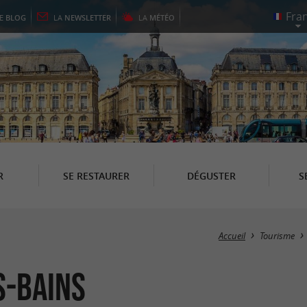
LE
BLOG
LA
NEWSLETTER
LA
MÉTÉO
R
SE RESTAURER
DÉGUSTER
S
Accueil
Tourisme
s-Bains