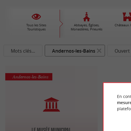
Tous les Sites
Abbayes, Églises,
Châteaux /
Touristiques
Monastères, Prieurés
Mots clés...
Andernos-les-Bains
Ouvert 
Andernos-les-Bains
En cont
mesure
platef
Le Musée Municipal