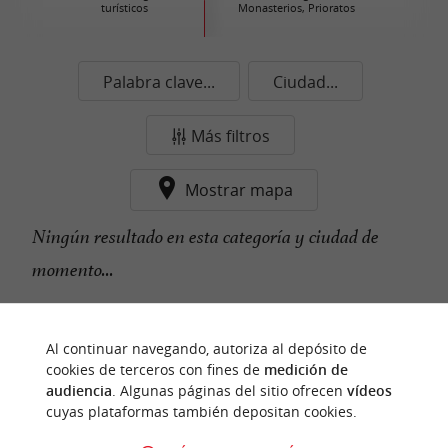
turísticos
Monasterios, Prioratos
Palabra clave...
Ciudad...
Más filtros
Mostrar mapa
Ningún resultado en esta categoría y ciudad de
momento...
Al continuar navegando, autoriza al depósito de
n
u
e
s
t
r
o
a
v
o
r
i
t
f
o
cookies de terceros con fines de
medición de
audiencia
. Algunas páginas del sitio ofrecen
vídeos
cuyas plataformas también depositan cookies.