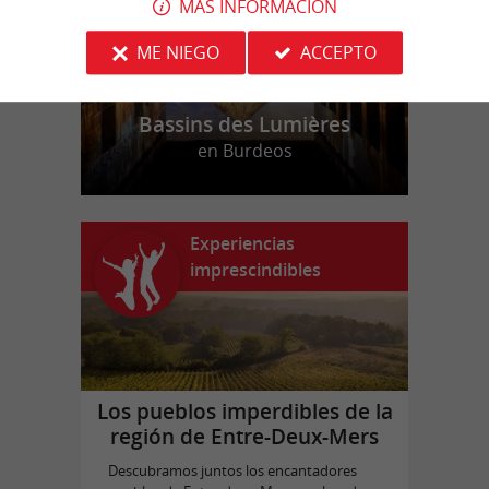
MÁS INFORMACIÓN
ME NIEGO
ACCEPTO
Bassins des Lumières
en Burdeos
Experiencias
imprescindibles
Los pueblos imperdibles de la
región de Entre-Deux-Mers
Descubramos juntos los encantadores