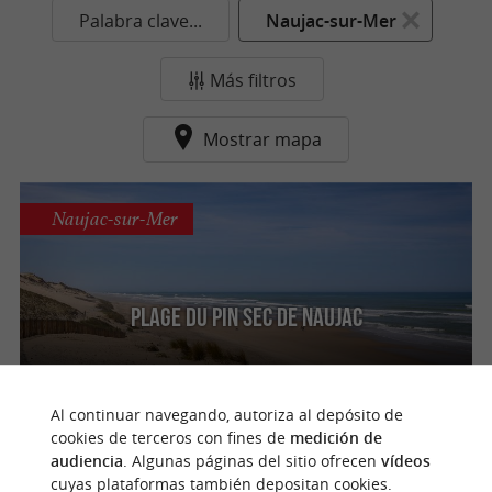
Palabra clave...
Naujac-sur-Mer
Más filtros
Mostrar mapa
Naujac-sur-Mer
Plage du Pin Sec de Naujac
Al continuar navegando, autoriza al depósito de
cookies de terceros con fines de
medición de
n
u
e
s
t
r
o
a
v
o
r
i
t
audiencia
. Algunas páginas del sitio ofrecen
vídeos
cuyas plataformas también depositan cookies.