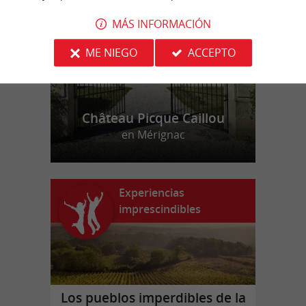
f
o
MÁS INFORMACIÓN
ME NIEGO
ACCEPTO
Château Picque Caillou
en Mérignac
Experiencias
imprescindibles
Los pueblos imperdibles de la