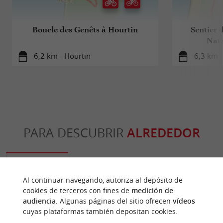
Boucle des Genêts à Hourtin
Sentier d
Natu
6,2 km - Hourtin
6,3 km -
PARA DESCUBRIR
ALREDEDOR
Descubrir
Información
Alojamiento
Al continuar navegando, autoriza al depósito de
cookies de terceros con fines de
medición de
audiencia
. Algunas páginas del sitio ofrecen
vídeos
cuyas plataformas también depositan cookies.