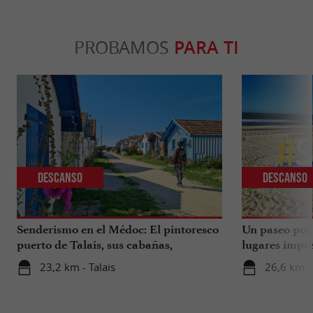
PROBAMOS
PARA TI
Descanso
Descanso
Senderismo en el Médoc: El pintoresco
Un paseo por 
puerto de Talais, sus cabañas,
lugares impre
artesanos y ostras.
23,2 km - Talais
26,6 km -