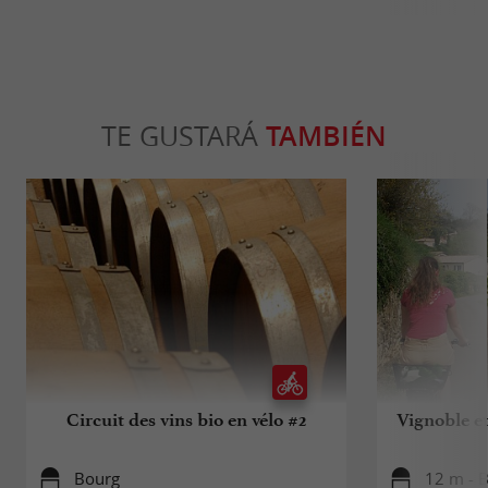
TE GUSTARÁ
TAMBIÉN
Circuit des vins bio en vélo #2
Vignoble et
Bourg
12 m - 