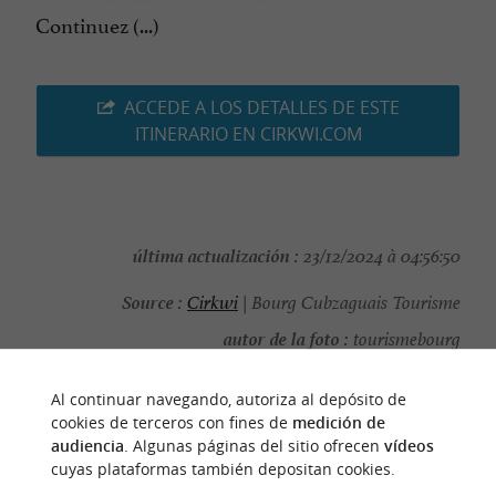
Continuez (...)
ACCEDE A LOS DETALLES DE ESTE
ITINERARIO EN CIRKWI.COM
última actualización :
23/12/2024 à 04:56:50
Source :
Cirkwi
| Bourg Cubzaguais Tourisme
autor de la foto :
tourismebourg
Al continuar navegando, autoriza al depósito de
cookies de terceros con fines de
medición de
audiencia
. Algunas páginas del sitio ofrecen
vídeos
PARA DESCUBRIR
ALREDEDOR
cuyas plataformas también depositan cookies.