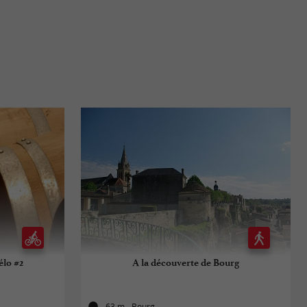
élo #2
A la découverte de Bourg
63 m - Bourg