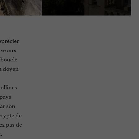
pprécier
euve aux
 boucle
au doyen
ollines
-pays
par son
crypte de
ez pas de
.