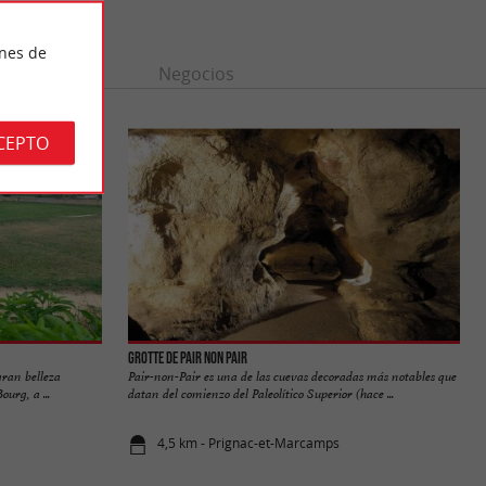
ines de
n
Ocio
Negocios
CEPTO
Grotte de Pair non Pair
gran belleza
Pair-non-Pair es una de las cuevas decoradas más notables que
urg, a ...
datan del comienzo del Paleolítico Superior (hace ...
4,5 km - Prignac-et-Marcamps