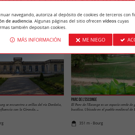
PARA DESCUBRIR
ALREDEDOR
inuar navegando, autoriza al depósito de cookies de terceros con f
n
Alojamiento
Salir a comer
Degustació
ón de audiencia
. Algunas páginas del sitio ofrecen
vídeos
cuyas
ormas también depositan cookies.
MÁS INFORMACIÓN
ME NIEGO
AC
Parc de l'Esconge
rg se encuentra a orillas del río Dordoña,
El Parc de l'Esconge es un espacio verde de 
nfluencia con la Gironda. ...
bucólica. Ubicado en el pueblo medieval de Bo
rg
351 m - Bourg