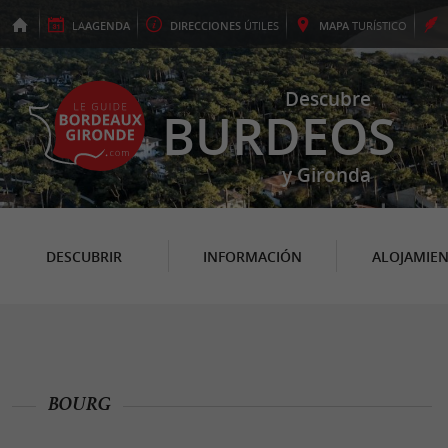
LA
AGENDA
DIRECCIONES
ÚTILES
MAPA
TURÍSTICO
Descubre
BURDEOS
y Gironda
DESCUBRIR
INFORMACIÓN
ALOJAMIE
BOURG