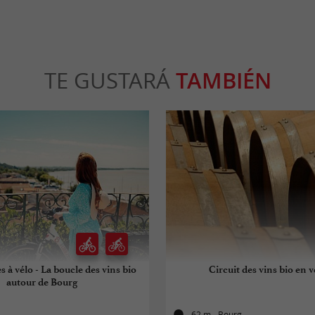
TE GUSTARÁ
TAMBIÉN
s à vélo - La boucle des vins bio
Circuit des vins bio en v
autour de Bourg
62 m - Bourg