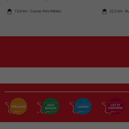
15,8 km - Cussac-Fort-Médoc
22,5 km - B