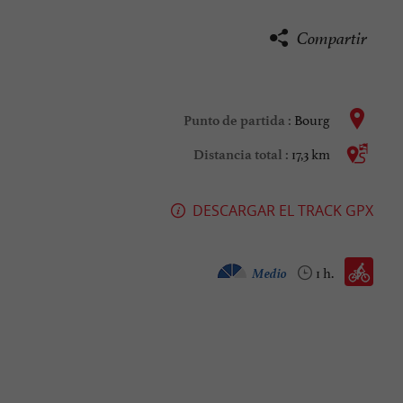
Compartir
Bourg
Punto de partida :
17,3 km
Distancia total :
DESCARGAR EL TRACK GPX
Bicicleta todo camino :
Medio
1 h.