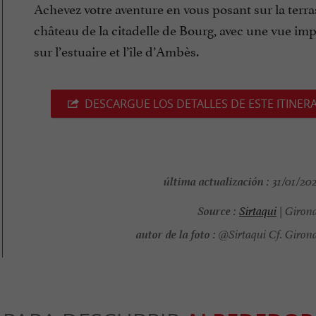
Achevez votre aventure en vous posant sur la terr
château de la citadelle de Bourg, avec une vue im
sur l’estuaire et l’île d’Ambès.
DESCARGUE LOS DETALLES DE ESTE ITINER
última actualización :
31/01/202
Source :
Sirtaqui
| Giron
autor de la foto :
@Sirtaqui Cf. Giron