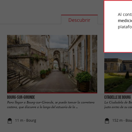
Al cont
Descubrir
Informació
medici
plataf
Bourg-sur-Gironde
Citadelle de Bourg
Para llegar a Bourg-sur-Gironde, se puede tomar la carretera
La Ciudadela de Bou
costera, que discurre a lo largo del estuario de la ...
justo antes de su co
11 m - Bourg
152 m - Bou