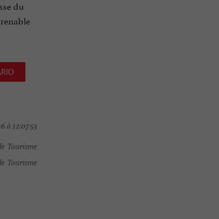
asse du
prenable
ARIO
6 à 12:07:53
de Tourisme
de Tourisme