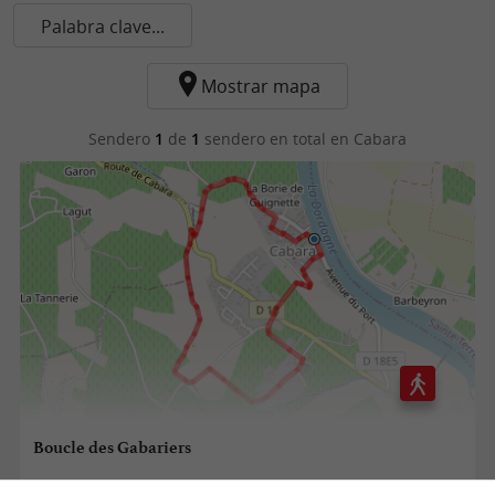
Palabra clave...
Mostrar mapa
Sendero
1
de
1
sendero en total
en Cabara
Boucle des Gabariers