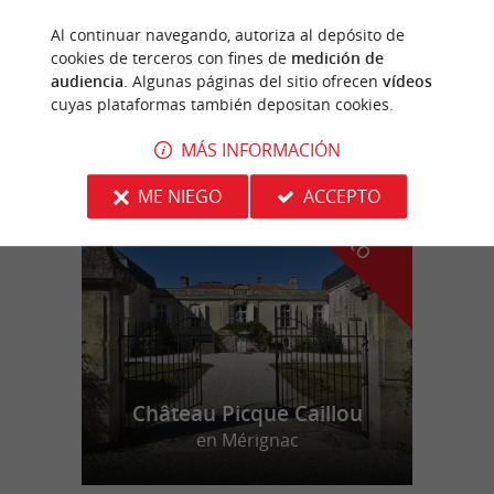
Al continuar navegando, autoriza al depósito de
Cabara
cookies de terceros con fines de
medición de
audiencia
. Algunas páginas del sitio ofrecen
vídeos
4,4 km
cuyas plataformas también depositan cookies.
MÁS INFORMACIÓN
n
u
e
s
t
r
o
a
v
o
r
i
t
ME NIEGO
ACCEPTO
f
o
Château Picque Caillou
en Mérignac