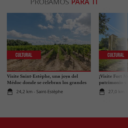
PROBAMOS
PARA TI
Cultural
Cultural
Visite Saint-Estèphe, una joya del
¡Visite Fort 
Médoc donde se celebran los grandes
patrimonio y 
vinos.
24,2 km - Saint-Estèphe
27,0 km -