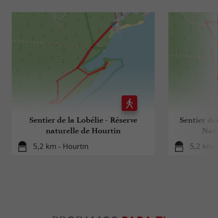
Sentier de la Lobélie - Réserve
Sentier de
naturelle de Hourtin
Natu
5,2 km - Hourtin
5,2 km -