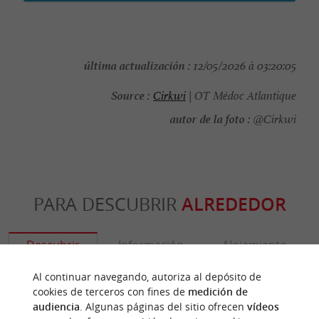
última actualización :
12/05/2026 à 03:20:05
Source :
Cirkwi
| OT Médoc Atlantique
autor de la foto :
@Cirkwi
PARA DESCUBRIR
ALREDEDOR
Descubrir
Información
Alojamiento
Al continuar navegando, autoriza al depósito de
cookies de terceros con fines de
medición de
audiencia
. Algunas páginas del sitio ofrecen
vídeos