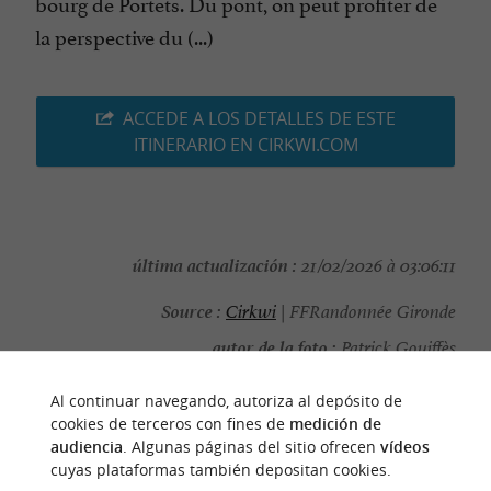
bourg de Portets. Du pont, on peut profiter de
la perspective du (...)
ACCEDE A LOS DETALLES DE ESTE
ITINERARIO EN CIRKWI.COM
última actualización :
21/02/2026 à 03:06:11
Source :
Cirkwi
| FFRandonnée Gironde
autor de la foto :
Patrick Gouiffès
Al continuar navegando, autoriza al depósito de
cookies de terceros con fines de
medición de
audiencia
. Algunas páginas del sitio ofrecen
vídeos
cuyas plataformas también depositan cookies.
PARA DESCUBRIR
ALREDEDOR