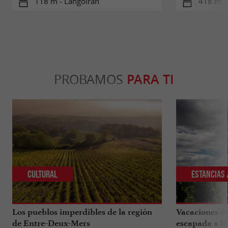
118 m - Langoiran
418 m -
PROBAMOS
PARA TI
Cultural
Estancias 
Los pueblos imperdibles de la región
Vacaciones ún
de Entre-Deux-Mers
escapada a la