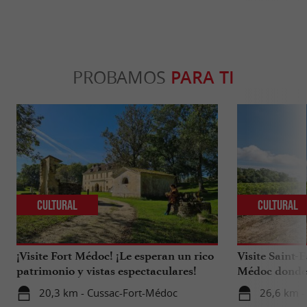
PROBAMOS
PARA TI
Cultural
Cultural
¡Visite Fort Médoc! ¡Le esperan un rico
Visite Saint-
patrimonio y vistas espectaculares!
Médoc donde 
vinos.
20,3 km - Cussac-Fort-Médoc
26,6 km -