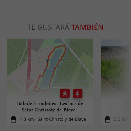
TE GUSTARÁ
TAMBIÉN
Balade à roulettes : Les lacs de
Bo
Saint-Christoly-de-Blaye -
Impraticable
1,3 km - Saint-Christoly-de-Blaye
5,3 km -