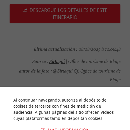
DESCARGUE LOS DETALLES DE ESTE
ITINERARIO
última actualización :
08/08/2025 à 10:06:48
Source :
Sirtaqui
| Office de tourisme de Blaye
autor de la foto :
@Sirtaqui Cf. Office de tourisme de
Blaye
Al continuar navegando, autoriza al depósito de
cookies de terceros con fines de
medición de
audiencia
. Algunas páginas del sitio ofrecen
vídeos
PARA DESCUBRIR
ALREDEDOR
cuyas plataformas también depositan cookies.