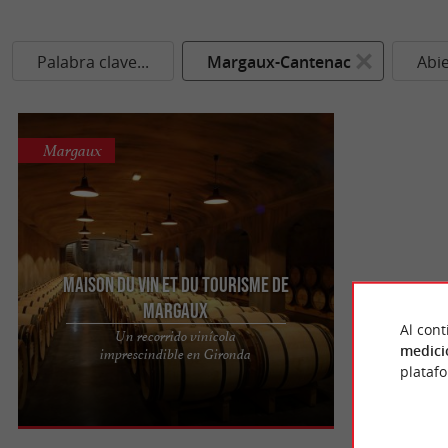
Palabra clave...
Margaux-Cantenac
Abi
Margaux
Maison du Vin et du Tourisme de
MARGAUX
Al cont
Un recorrido vinícola
Descubra la riqueza y diversidad de los vinos de
medici
imprescindible en Gironda
Margaux, su finura y elegancia expresadas en
plataf
crus artesanales, crus ...