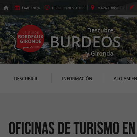
LA
AGENDA
DIRECCIONES
ÚTILES
MAPA
TURÍSTICO
Descubre
BURDEOS
y Gironda
DESCUBRIR
INFORMACIÓN
ALOJAMIE
Oficinas de turismo e