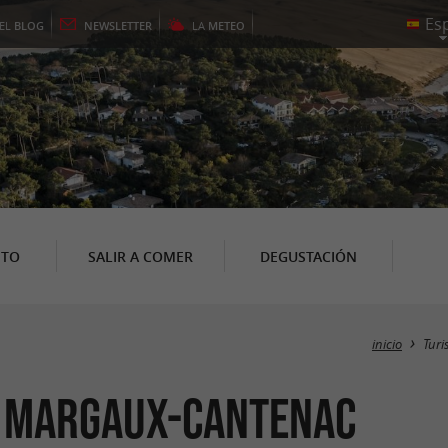
EL
BLOG
NEWSLETTER
LA
METEO
NTO
SALIR A COMER
DEGUSTACIÓN
inicio
Tur
n Margaux-Cantenac