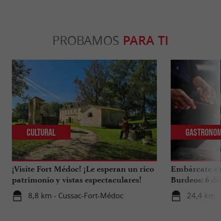
PROBAMOS
PARA TI
Cultural
Gastronom
¡Visite Fort Médoc! ¡Le esperan un rico
Embárcate en 
patrimonio y vistas espectaculares!
Burdeos: 6 di
internacional
8,8 km - Cussac-Fort-Médoc
24,4 km -