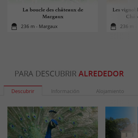
La boucle des châteaux de
Les vignobl
Margaux
Chât
236 m - Margaux
236 m -
PARA DESCUBRIR
ALREDEDOR
Descubrir
Información
Alojamiento