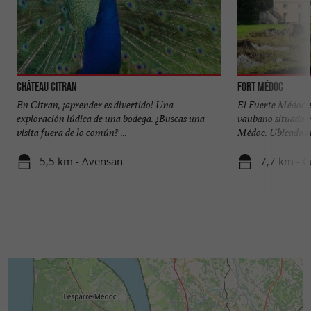
Château Citran
Fort Médoc
En Citran, ¡aprender es divertido! Una
El Fuerte Médoc es
exploración lúdica de una bodega. ¿Buscas una
vaubano situado e
visita fuera de lo común? ...
Médoc. Ubicado en 
5,5 km - Avensan
7,7 km - 