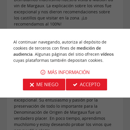
vin de Margaux. La explicación sobre los vinos fue
excepcional y nos dieron recomendaciones sobre
los castillos que visitar en la zona. ¡Lo
recomendamos al 100%!
Al continuar navegando, autoriza al depósito de
cookies de terceros con fines de
medición de
audiencia
. Algunas páginas del sitio ofrecen
vídeos
cuyas plataformas también depositan cookies.
Opinión publicada por eoin mills el
29/06/2026
MÁS INFORMACIÓN
Hoy hicimos una visita improvisada a la Maison du
vin de Margaux y tuvimos una experiencia
ME NIEGO
ACCEPTO
maravillosa. Nos atendió Émilie, cuyo conocimiento
sobre todo lo relacionado con Margaux era
excepcional. Su entusiasmo y pasión por la
preservación de todo lo importante para la
Denominación de Origen de Margaux fue un
verdadero placer. En poco tiempo, aprendimos
muchísimo y estoy deseando probar los vinos que