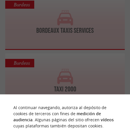
Burdeos
Bordeaux Taxis Services
Burdeos
Taxi 2000
Al continuar navegando, autoriza al depósito de
cookies de terceros con fines de
medición de
audiencia
. Algunas páginas del sitio ofrecen
vídeos
Burdeos
cuyas plataformas también depositan cookies.