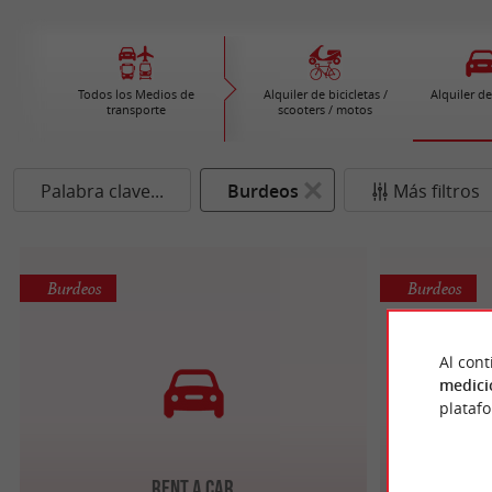
Todos los Medios de
Alquiler de bicicletas /
Alquiler d
transporte
scooters / motos
Palabra clave...
Burdeos
Más filtros
Burdeos
Burdeos
Al cont
medici
plataf
Rent A Car