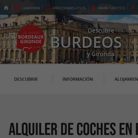
LA
AGENDA
DIRECCIONES
ÚTILES
MAPA
TURÍSTICO
Descubre
BURDEOS
y Gironda
DESCUBRIR
INFORMACIÓN
ALOJAMIE
Alquiler de coches en