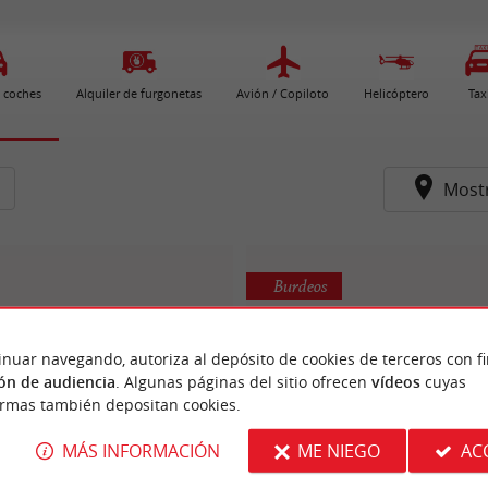
e coches
Alquiler de furgonetas
Avión / Copiloto
Helicóptero
Tax
Most
Burdeos
inuar navegando, autoriza al depósito de cookies de terceros con f
ón de audiencia
. Algunas páginas del sitio ofrecen
vídeos
cuyas
ormas también depositan cookies.
MÁS INFORMACIÓN
ME NIEGO
AC
Sixt
Ucar 2A Location