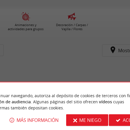
Animaciones y
Decoración / Carpas /
actividades para grupos
Vajilla / Flores
Most
inuar navegando, autoriza al depósito de cookies de terceros con f
ón de audiencia
. Algunas páginas del sitio ofrecen
vídeos
cuyas
ormas también depositan cookies.
MÁS INFORMACIÓN
ME NIEGO
AC