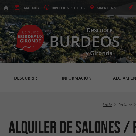
LA
AGENDA
DIRECCIONES
ÚTILES
MAPA
TURÍSTICO
Descubre
BURDEOS
y Gironda
DESCUBRIR
INFORMACIÓN
ALOJAMIE
inicio
Turismo
Alquiler de salones /