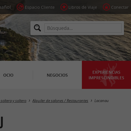
Espacio Cliente
Libros de Viaje
Conectar
EXPERIENCIAS
OCIO
NEGOCIOS
IMPRESCINDIBLES
Masquer la carte
oltera y soltero
Alquiler de salones / Restaurantes
Lacanau
u