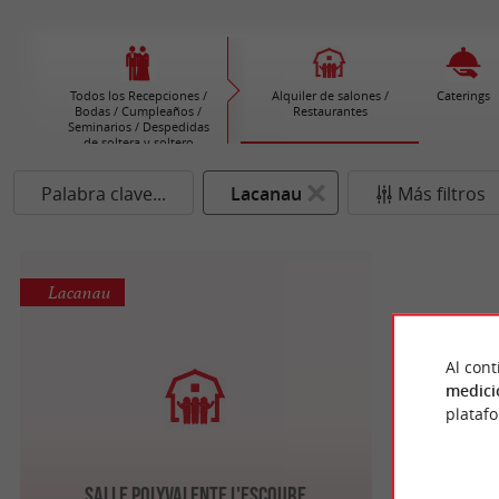
Todos los Recepciones /
Alquiler de salones /
Caterings
Bodas / Cumpleaños /
Restaurantes
Seminarios / Despedidas
de soltera y soltero
Palabra clave...
Lacanau
Más filtros
Lacanau
Al cont
medici
plataf
Salle Polyvalente L'Escoure