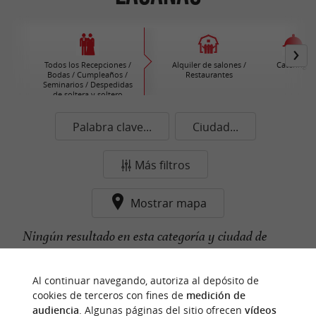
Todos los Recepciones /
Alquiler de salones /
Caterings
Bodas / Cumpleaños /
Restaurantes
Seminarios / Despedidas
de soltera y soltero
Palabra clave...
Ciudad...
Más filtros
Mostrar mapa
Ningún resultado en esta categoría y ciudad de
momento...
Al continuar navegando, autoriza al depósito de
cookies de terceros con fines de
medición de
audiencia
. Algunas páginas del sitio ofrecen
vídeos