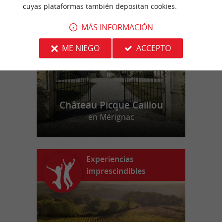
n
u
e
s
t
r
o
a
v
o
r
i
t
cuyas plataformas también depositan cookies.
f
o
MÁS INFORMACIÓN
ME NIEGO
ACCEPTO
Château Picque Caillou
en Mérignac
Experiencias
imprescindibles