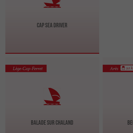
Cap Sea Driver
Lège-Cap-Ferret
Arès
3.2 
Balade sur chaland
Be