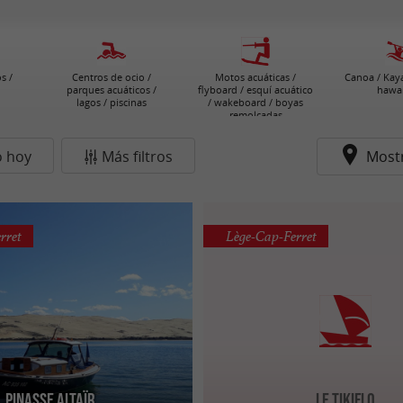
s /
Centros de ocio /
Motos acuáticas /
Canoa / Kaya
parques acuáticos /
flyboard / esquí acuático
hawa
lagos / piscinas
/ wakeboard / boyas
remolcadas
o hoy
Más filtros
Most
rret
Lège-Cap-Ferret
Pinasse Altaïr
Le Tikiflo