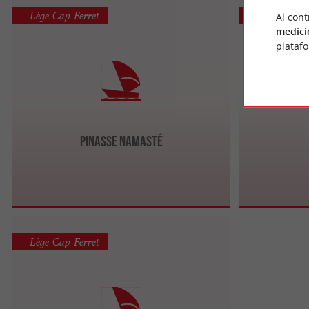
Lège-Cap-Ferret
Lège-Cap-Fe
Al cont
medici
plataf
Pinasse Namasté
Lège-Cap-Ferret