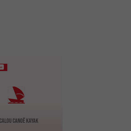
km
calou Canoë Kayak