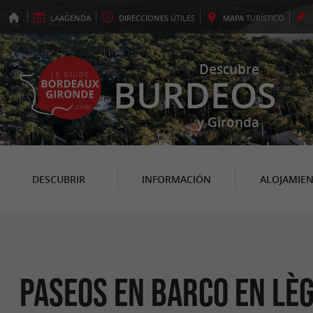
LA
AGENDA
DIRECCIONES
ÚTILES
MAPA
TURÍSTICO
Descubre
BURDEOS
y Gironda
DESCUBRIR
INFORMACIÓN
ALOJAMIE
Paseos en barco en Lè