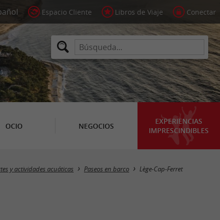
Espacio Cliente
Libros de Viaje
Conectar
EXPERIENCIAS
OCIO
NEGOCIOS
IMPRESCINDIBLES
Masquer la carte
tes y actividades acuáticas
Paseos en barco
Lège-Cap-Ferret