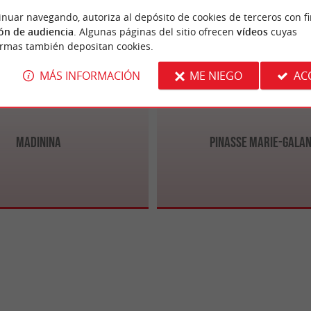
rret
Lège-Cap-Ferret
inuar navegando, autoriza al depósito de cookies de terceros con f
ón de audiencia
. Algunas páginas del sitio ofrecen
vídeos
cuyas
ormas también depositan cookies.
MÁS INFORMACIÓN
ME NIEGO
AC
Madinina
Pinasse Marie-Gala