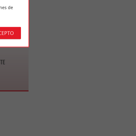
ines de
CEPTO
nte