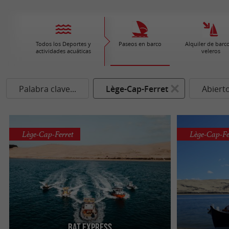
Todos los Deportes y
Paseos en barco
Alquiler de barco
actividades acuáticas
veleros
Palabra clave...
Lège-Cap-Ferret
Abiert
Lège-Cap-Ferret
Lège-Cap-Fe
Bat Express