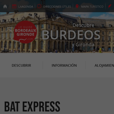
LA
AGENDA
DIRECCIONES
ÚTILES
MAPA
TURÍSTICO
Descubre
BURDEOS
y Gironda
DESCUBRIR
INFORMACIÓN
ALOJAMIE
Bat Express