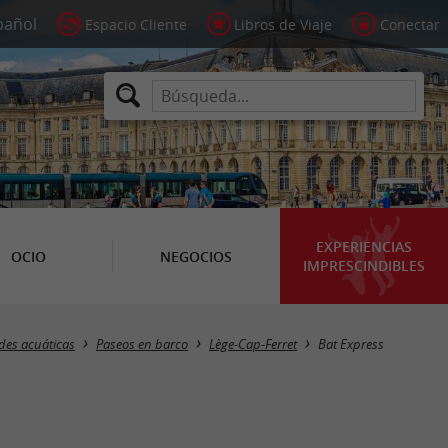
Espacio Cliente
Libros de Viaje
Conectar
EXPERIENCIAS
OCIO
NEGOCIOS
IMPRESCINDIBLES
ades acuáticas
Paseos en barco
Lège-Cap-Ferret
Bat Express