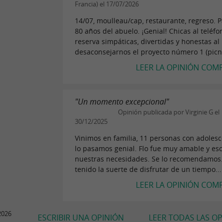
Francia) el 17/07/2026
14/07, moulleau/cap, restaurante, regreso. P
80 años del abuelo. ¡Genial! Chicas al teléfo
reserva simpáticas, divertidas y honestas al
desaconsejarnos el proyecto número 1 (picni
LEER LA OPINIÓN COM
"Un momento excepcional"
Opinión publicada por Virginie G el
30/12/2025
Vinimos en familia, 11 personas con adolesc
lo pasamos genial. Flo fue muy amable y es
nuestras necesidades. Se lo recomendamo
tenido la suerte de disfrutar de un tiempo...
LEER LA OPINIÓN COM
2026
ESCRIBIR UNA OPINIÓN
LEER TODAS LAS O