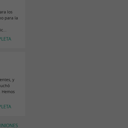
ara los
no para la
c...
PLETA
entes, y
cuchó
s. Hemos
PLETA
PINIONES