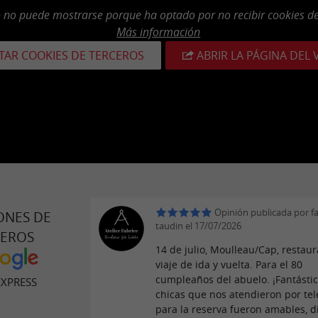
o no puede mostrarse porque ha optado por no recibir cookies de
Más información
TAR COOKIES DE TERCEROS
ABRIR LA PÁGINA DEL 
Opinión publicada por fa
ONES DE
taudin el 17/07/2026
JEROS
14 de julio, Moulleau/Cap, restaur
viaje de ida y vuelta. Para el 80
cumpleaños del abuelo. ¡Fantástic
EXPRESS
chicas que nos atendieron por te
para la reserva fueron amables, d