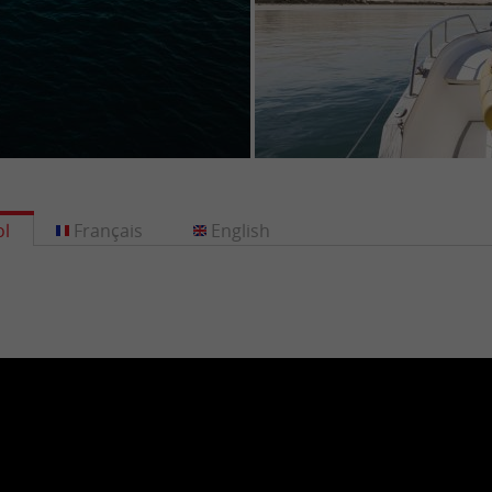
l
Français
English