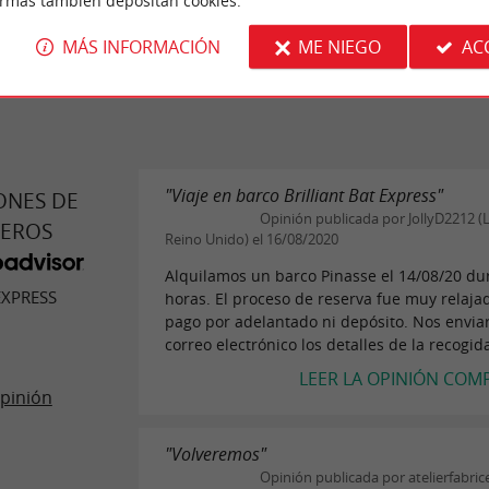
ormas también depositan cookies.
interesante durante el trayecto.
MÁS INFORMACIÓN
ME NIEGO
AC
ESCRIBIR UNA OPINIÓN
LEER TODAS LAS O
"Viaje en barco Brilliant Bat Express"
ONES DE
Opinión publicada por JollyD2212 (
JEROS
Reino Unido) el 16/08/2020
Alquilamos un barco Pinasse el 14/08/20 du
EXPRESS
horas. El proceso de reserva fue muy relaja
pago por adelantado ni depósito. Nos envia
correo electrónico los detalles de la recogida 
LEER LA OPINIÓN COM
pinión
"Volveremos"
Opinión publicada por atelierfabric