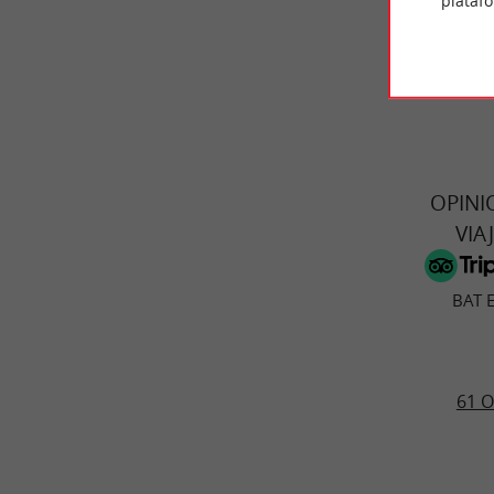
plataf
© Google 2026
OPINI
VIA
BAT 
61 O