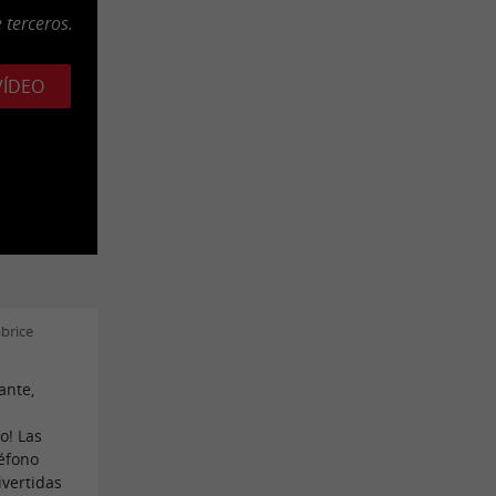
 terceros.
VÍDEO
brice
ante,
o! Las
léfono
ivertidas