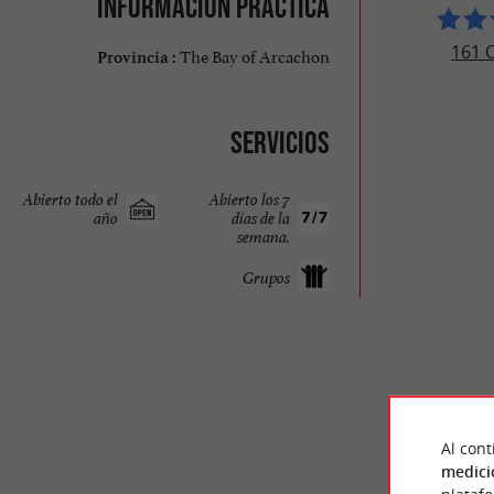
Información práctica
161 
The Bay of Arcachon
Provincia :
Servicios
Abierto todo el
Abierto los 7
año
días de la
semana.
Grupos
Al cont
medici