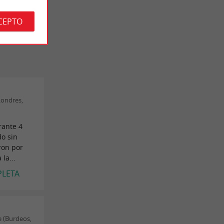
CEPTO
PINIONES
Londres,
rante 4
do sin
ron por
la...
PLETA
e (Burdeos,