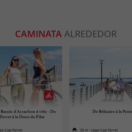
CAMINATA
ALREDEDOR
 Bassin d'Arcachon à vélo - Du
De Bélisaire à la Poin
Ferret à la Dune du Pilat
ge-Cap-Ferret
38 m - Lège-Cap-Ferret