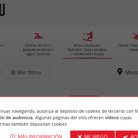
u
s /
Centros de ocio /
Motos acuáticas /
Canoa / Kaya
parques acuáticos /
flyboard / esquí acuático
hawa
lagos / piscinas
/ wakeboard / boyas
remolcadas
Más filtros
Most
Lacanau
inuar navegando, autoriza al depósito de cookies de terceros con f
ón de audiencia
. Algunas páginas del sitio ofrecen
vídeos
cuyas
ormas también depositan cookies.
MÁS INFORMACIÓN
ME NIEGO
AC