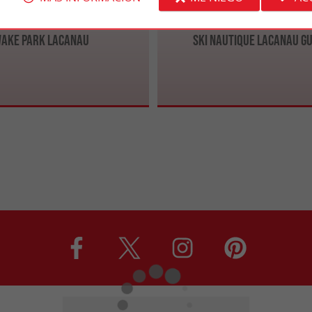
Wake Park Lacanau
Ski Nautique Lacanau G