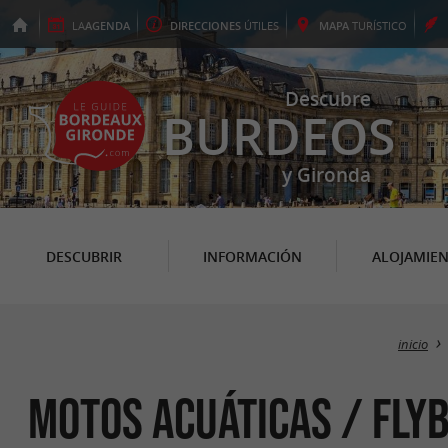
LA
AGENDA
DIRECCIONES
ÚTILES
MAPA
TURÍSTICO
Descubre
BURDEOS
y Gironda
DESCUBRIR
INFORMACIÓN
ALOJAMIE
inicio
Motos acuáticas / fly