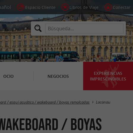
Espacio Cliente
Libros de Viaje
Conectar
EXPERIENCIAS
OCIO
NEGOCIOS
IMPRESCINDIBLES
Masquer la carte
oard / esquí acuático / wakeboard / boyas remolcadas
Lacanau
 wakeboard / boyas