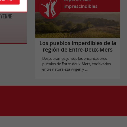
imprescindibles
uyenne
Los pueblos imperdibles de la
región de Entre-Deux-Mers
Descubramos juntos los encantadores
pueblos de Entre-deux-Mers, enclavados
entre naturaleza virgen y ...