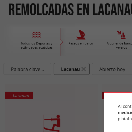
remolcadas en Lacana
Todos los Deportes y
Paseos en barco
Alquiler de barco
actividades acuáticas
veleros
Palabra clave...
Lacanau
Abierto hoy
Lacanau
Lacanau
Al cont
medici
plataf