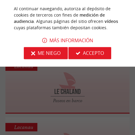
Lacanau
Al continuar navegando, autoriza al depósito de
cookies de terceros con fines de
medición de
audiencia
. Algunas páginas del sitio ofrecen
vídeos
Pirate Surfing
cuyas plataformas también depositan cookies.
Surf, kitesurf, escuelas de surf
MÁS INFORMACIÓN
ME NIEGO
ACCEPTO
Lacanau
Le Chaland
Paseos en barco
Lacanau