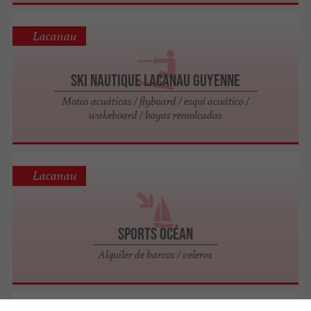
Lacanau
Ski Nautique Lacanau Guyenne
Motos acuáticas / flyboard / esquí acuático /
wakeboard / boyas remolcadas
Lacanau
Sports Océan
Alquiler de barcos / veleros