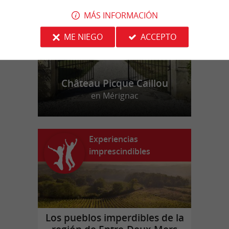
MÁS INFORMACIÓN
ME NIEGO
ACCEPTO
Château Picque Caillou
en Mérignac
Experiencias
imprescindibles
Los pueblos imperdibles de la