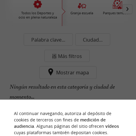
Todos los Deportes y
Granja escuela
Parques temáticos
ocio en plena naturaleza
Palabra clave...
Ciudad...
Más filtros
Mostrar mapa
Ningún resultado en esta categoría y ciudad de
momento...
Al continuar navegando, autoriza al depósito de
cookies de terceros con fines de
medición de
n
u
e
s
t
r
o
a
v
o
r
i
t
f
o
audiencia
. Algunas páginas del sitio ofrecen
vídeos
cuyas plataformas también depositan cookies.