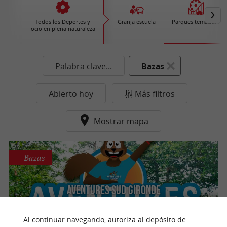
Todos los Deportes y
Granja escuela
Parques temáticos
ocio en plena naturaleza
Palabra clave...
Bazas
Abierto hoy
Más filtros
Mostrar mapa
Bazas
Aventures Sud Gironde
Parque de ocio y actividades familiares en
Bazas, cerca de Burdeos
Al continuar navegando, autoriza al depósito de