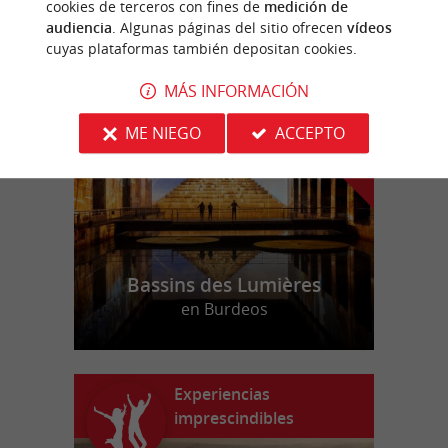
cookies de terceros con fines de
medición de
audiencia
. Algunas páginas del sitio ofrecen
vídeos
cuyas plataformas también depositan cookies.
n
u
e
s
t
r
o
a
v
o
r
i
t
f
o
MÁS INFORMACIÓN
ME NIEGO
ACCEPTO
Bassins des Lumières
en Burdeos
Experiencias
imprescindibles