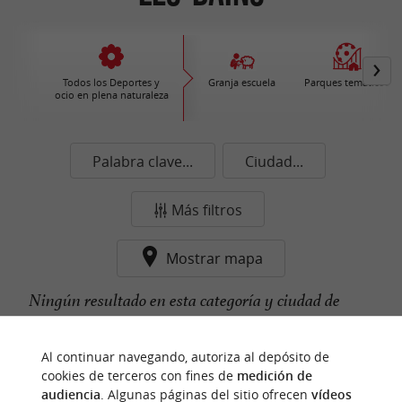
Todos los Deportes y
Granja escuela
Parques temáticos
ocio en plena naturaleza
Palabra clave...
Ciudad...
Más filtros
Mostrar mapa
Ningún resultado en esta categoría y ciudad de
momento...
Al continuar navegando, autoriza al depósito de
cookies de terceros con fines de
medición de
audiencia
. Algunas páginas del sitio ofrecen
vídeos