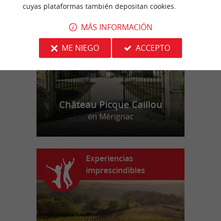
n
u
e
s
t
r
o
a
v
o
r
i
t
cuyas plataformas también depositan cookies.
f
o
MÁS INFORMACIÓN
ME NIEGO
ACCEPTO
Château Picque Caillou
en Mérignac
Experiencias
imprescindibles