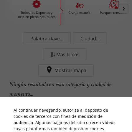
Todos los Deportes y
Granja escuela
Parques temáticos
ocio en plena naturaleza
Palabra clave...
Ciudad...
Más filtros
Mostrar mapa
Ningún resultado en esta categoría y ciudad de
momento...
Al continuar navegando, autoriza al depósito de
cookies de terceros con fines de
medición de
n
u
e
s
t
r
o
a
v
o
r
i
t
f
o
audiencia
. Algunas páginas del sitio ofrecen
vídeos
cuyas plataformas también depositan cookies.