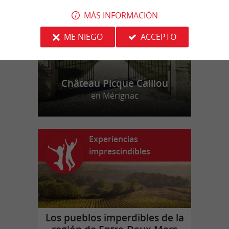
MÁS INFORMACIÓN
ME NIEGO
ACCEPTO
Château Picque Caillou
en Mérignac
Experiencias
imprescindibles
Los pueblos imperdibles de la