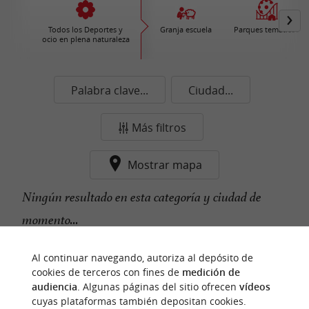
Todos los Deportes y
Granja escuela
Parques temáticos
ocio en plena naturaleza
Palabra clave...
Ciudad...
Más filtros
Mostrar mapa
Ningún resultado en esta categoría y ciudad de
momento...
Al continuar navegando, autoriza al depósito de
cookies de terceros con fines de
medición de
n
u
e
s
t
r
o
a
v
o
r
i
t
f
o
audiencia
. Algunas páginas del sitio ofrecen
vídeos
cuyas plataformas también depositan cookies.