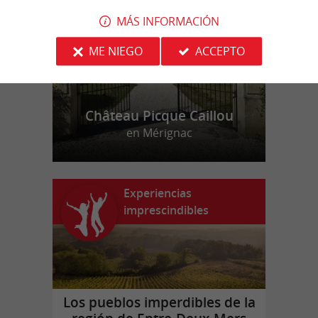
MÁS INFORMACIÓN
ME NIEGO
ACCEPTO
Château Picque Caillou
en Mérignac
Experiencias
imprescindibles
Los pueblos imperdibles de la