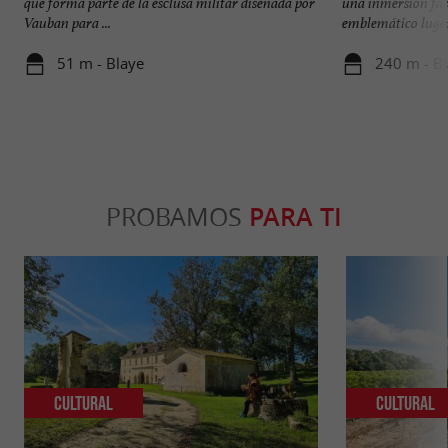
que forma parte de la esclusa militar diseñada por
una inmersión fasc
Vauban para ...
emblemático lugar,
51 m - Blaye
240 m - B
PROBAMOS
PARA TI
Cultural
Cultural