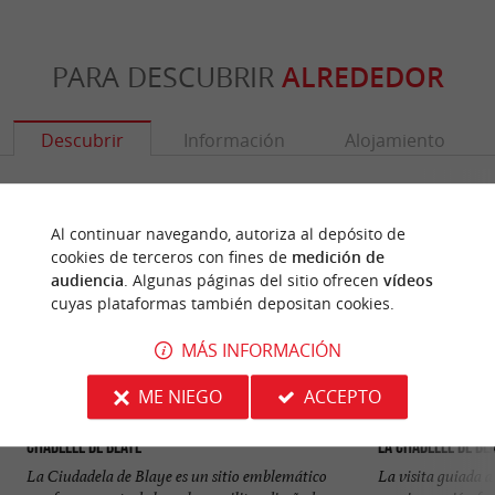
PARA DESCUBRIR
ALREDEDOR
Descubrir
Información
Alojamiento
Al continuar navegando, autoriza al depósito de
cookies de terceros con fines de
medición de
audiencia
. Algunas páginas del sitio ofrecen
vídeos
cuyas plataformas también depositan cookies.
MÁS INFORMACIÓN
ME NIEGO
ACCEPTO
Citadelle de Blaye
La Citadelle de Bl
La Ciudadela de Blaye es un sitio emblemático
La visita guiada a