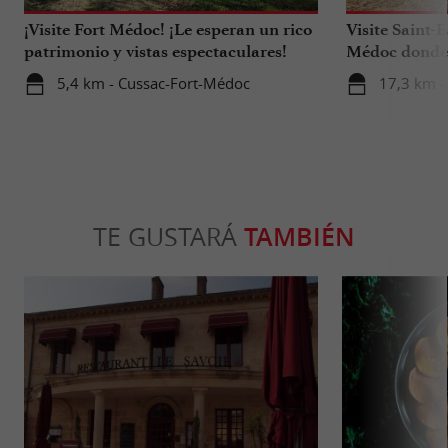
¡Visite Fort Médoc! ¡Le esperan un rico
Visite Saint-
patrimonio y vistas espectaculares!
Médoc donde 
vinos.
5,4 km - Cussac-Fort-Médoc
17,3 km -
TE GUSTARÁ
TAMBIÉN