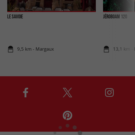
Le Savoie
Jéroboam 120
9,5 km - Margaux
13,1 km -