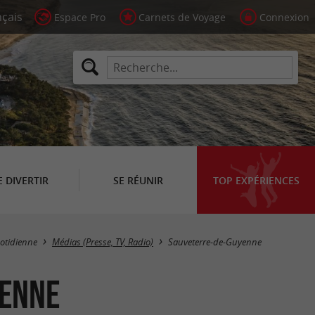
Espace Pro
Carnets de Voyage
Connexion
E DIVERTIR
SE RÉUNIR
TOP EXPÉRIENCES
Masquer la carte
otidienne
Médias (Presse, TV, Radio)
Sauveterre-de-Guyenne
yenne