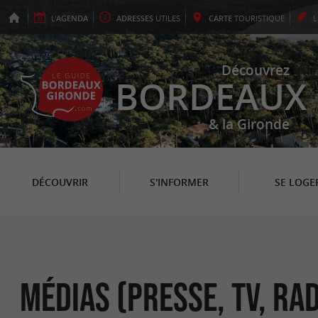
L'
AGENDA
ADRESSES
UTILES
CARTE
TOURISTIQUE
Découvrez
BORDEAUX
& la Gironde
DÉCOUVRIR
S'INFORMER
SE LOGE
Médias (Presse, TV, Ra