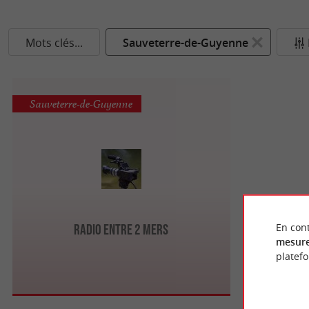
Mots clés...
Sauveterre-de-Guyenne
Sauveterre-de-Guyenne
En cont
Radio Entre 2 Mers
mesure
platef