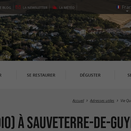
LE
BLOG
LA
NEWSLETTER
LA
MÉTÉO
R
SE RESTAURER
DÉGUSTER
S
Accueil
Adresses utiles
Vie Qu
dio) à Sauveterre-de-Gu