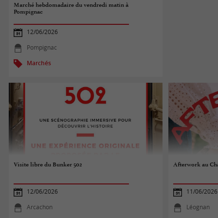
Marché hebdomadaire du vendredi matin à
Pompignac
12/06/2026
Pompignac
Marchés
Visite libre du Bunker 502
Afterwork au Châ
12/06/2026
11/06/2026
Arcachon
Léognan