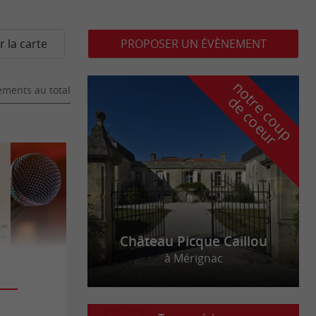
r la carte
PROPOSER UN ÉVÈNEMENT
n
o
t
e
c
o
u
p
e
c
o
e
u
ments au total
r
d
r
Château Picque Caillou
à Mérignac