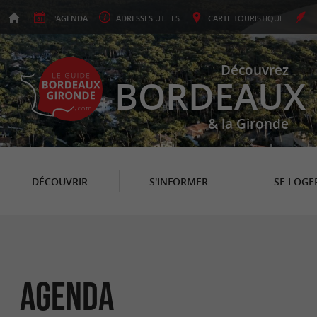
L'
AGENDA
ADRESSES
UTILES
CARTE
TOURISTIQUE
Découvrez
BORDEAUX
& la Gironde
DÉCOUVRIR
S'INFORMER
SE LOGE
Agenda