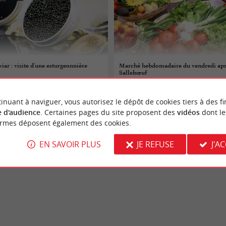
viar : visite d'une esturgeonnière
Marché hebdomadaire du vendredi apr
Sallebœuf
12/06/2026
inuant à naviguer, vous autorisez le dépôt de cookies tiers à des fi
Salleboeuf
 d'audience
. Certaines pages du site proposent des
vidéos
dont le
ormes déposent également des cookies.
Marchés
EN SAVOIR PLUS
JE REFUSE
J'A