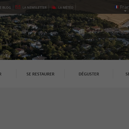
LE
BLOG
LA
NEWSLETTER
LA
MÉTÉO
R
SE RESTAURER
DÉGUSTER
S