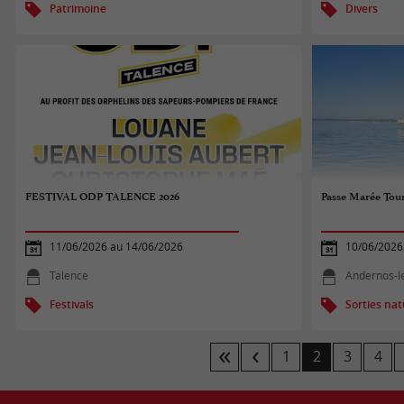
Patrimoine
Divers
FESTIVAL ODP TALENCE 2026
Passe Marée Tour
11/06/2026 au 14/06/2026
10/06/2026
Talence
Andernos-l
Festivals
Sorties na
1
2
3
4