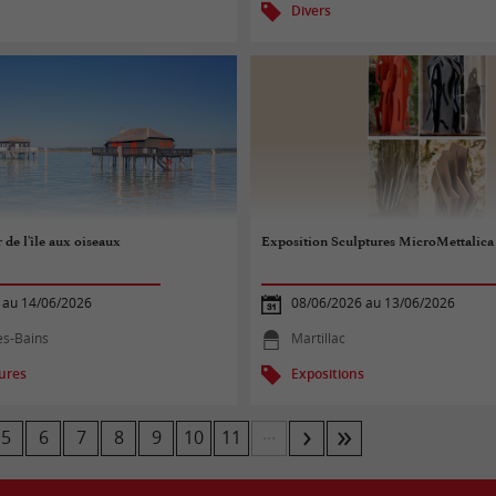
Divers
 de l'île aux oiseaux
Exposition Sculptures MicroMettalica
 au 14/06/2026
08/06/2026 au 13/06/2026
es-Bains
Martillac
tures
Expositions
...
5
6
7
8
9
10
11