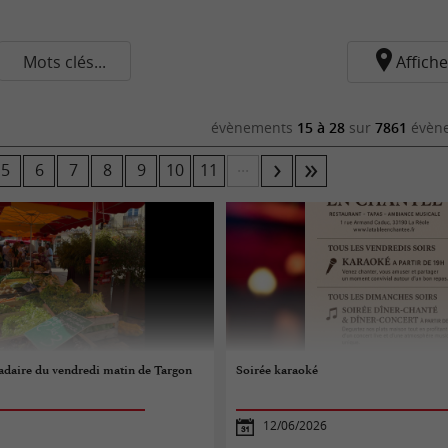
Mots clés...
Affiche
évènements
15 à 28
sur
7861
évène
...
5
6
7
8
9
10
11
aire du vendredi matin de Targon
Soirée karaoké
12/06/2026