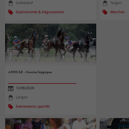
Salleboeuf
Targon
Gastronomie & Dégustations
Marchés
ANNULE - Course hippique
12/06/2026
Langon
Evènements sportifs