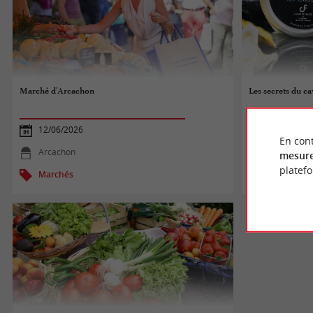
Marché d'Arcachon
Les secrets du ca
12/06/2026
12/06/2026
En cont
Arcachon
Biganos
mesure
platef
Marchés
Patrimoine