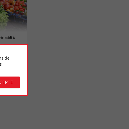
ès-midi à
ns de
s
CCEPTE