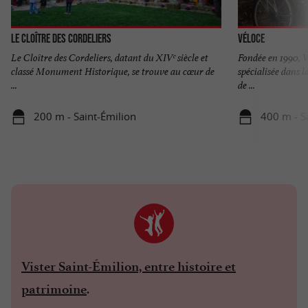
Le Cloître des Cordeliers
Véloce
Le Cloître des Cordeliers, datant du XIVᵉ siècle et
Fondée en 1990, V
classé Monument Historique, se trouve au cœur de
spécialisée dans la
...
de ...
200 m - Saint-Émilion
400 m - S
Vister Saint-Émilion, entre histoire et
.
patrimoine