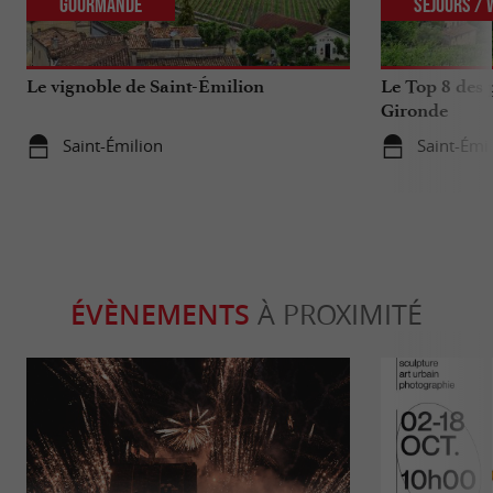
Gourmande
Séjours /
Le vignoble de Saint-Émilion
Le Top 8 des 
Gironde
Saint-Émilion
Saint-Émi
ÉVÈNEMENTS
À PROXIMITÉ