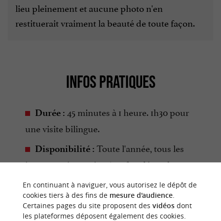
lieu pleinement et aucune photo n'en
restituerait vraiment la beauté de toute façon.
INFOS PRATIQUES
45 minutes à 1 heure. 1h30 pour
Durée :
une visite bilingue.
Toute l'année, tous les
Disponibilité :
jours sur réservation (sauf 25 décembre et 1er
janvier). Groupes limités à 35 personnes
En continuant à naviguer, vous autorisez le dépôt de
maximum.
cookies tiers à des fins de
mesure d'audience
.
Certaines pages du site proposent des
vidéos
dont
Adulte :
Tarif réduit :
/
Tarifs :
15 €/
12 €
les plateformes déposent également des cookies.