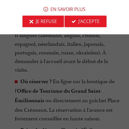
Gratuit pour les moins de 6 ans (billet
EN SAVOIR PLUS
obligatoire tout de même).
JE REFUSE
J'ACCEPTE
Traduction papier disponible en
Langues :
11 langues (allemand, anglais, chinois,
espagnol, néerlandais, italien, japonais,
portugais, roumain, russe, ukrainien). À
demander à l'accueil avant le début de la
visite.
En ligne sur la boutique de
Où réserver ?
l'
Office de Tourisme du Grand Saint-
ou directement au guichet Place
Émilionnais
des Créneaux. La réservation à l'avance est
fortement conseillée en haute saison.