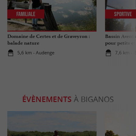
Familiale
Sportive
Domaine de Certes et de Graveyron :
Bassin Aventu
balade nature
pour petits e
5,6 km - Audenge
7,6 km - 
ÉVÈNEMENTS
À BIGANOS