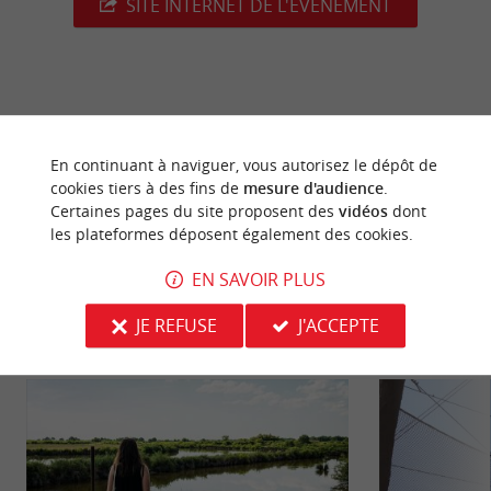
SITE INTERNET DE L'ÉVÈNEMENT
dernière mise à jour :
27/05/2026 à 10:18:30
En continuant à naviguer, vous autorisez le dépôt de
Source :
Crédit photo :
Sirtaqui
-
OT Coeur du Bassin -
cookies tiers à des fins de
mesure d'audience
.
CC BY-NC-ND 4.0
Certaines pages du site proposent des
vidéos
dont
les plateformes déposent également des cookies.
EN SAVOIR PLUS
JE REFUSE
J'ACCEPTE
NOUS AVONS TESTÉ
POUR VOUS