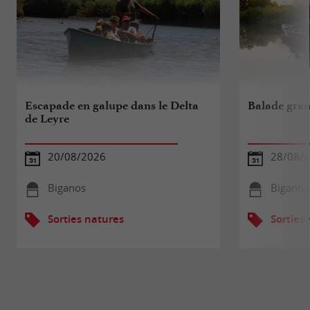
Escapade en galupe dans le Delta
Balade gran
de Leyre
20/08/2026
28/08/
Biganos
Biganos
Sorties natures
Sorties