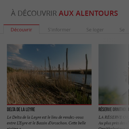
À DÉCOUVRIR
AUX ALENTOURS
Découvrir
S'informer
Se loger
Se r
Delta de la Leyre
Réserve Orni­tholo
Le Delta de la Leyre est le lieu de rendez-vous
LA RÉSERVE O
entre L’Eyre et le Bassin d’Arcachon. Cette belle
Au plus près des 
rivière a ...
Ornithologique du 