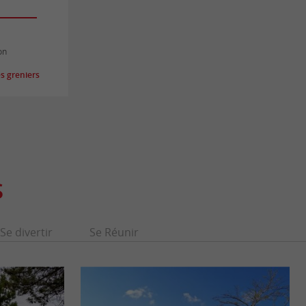
on
s greniers
S
Se divertir
Se Réunir