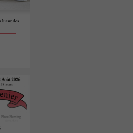
la lueur des
é