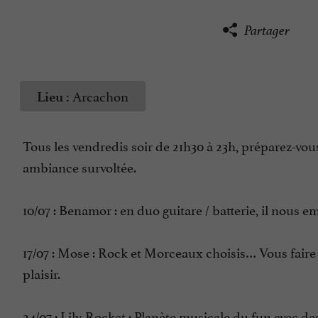
Partager
Arcachon
Lieu :
Tous les vendredis soir de 21h30 à 23h, préparez-vou
ambiance survoltée.
10/07 : Benamor : en duo guitare / batterie, il nous 
17/07 : Mose : Rock et Morceaux choisis… Vous fair
plaisir.
24/07 : Lily Rocket : Planète musicale du fun avec d