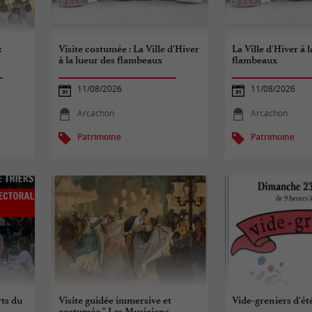
:
Visite costumée : La Ville d'Hiver
La Ville d'Hiver à 
à la lueur des flambeaux
flambeaux
11/08/2026
11/08/2026
Arcachon
Arcachon
Patrimoine
Patrimoine
ts du
Visite guidée immersive et
Vide-greniers d'ét
costumée " Les Musiciens