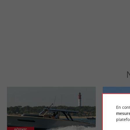
En cont
mesure
platef