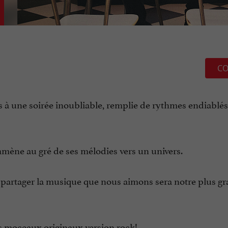
CO
s à une soirée inoubliable, remplie de rythmes endiablés
emmène au gré de ses mélodies vers un univers.
e partager la musique que nous aimons sera notre plus g
es moceaux originaux version rock!