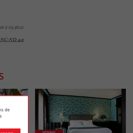
6 à 05:36:21
-NC-ND 4.0
S
ns de
s