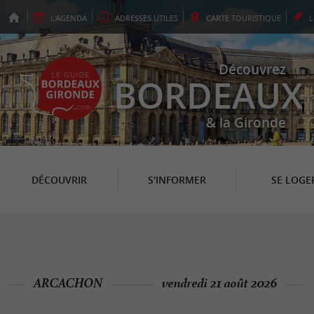
L'
AGENDA
ADRESSES
UTILES
CARTE
TOURISTIQUE
Découvrez
BORDEAUX
& la Gironde
DÉCOUVRIR
S'INFORMER
SE LOGE
ARCACHON
vendredi 21 août 2026