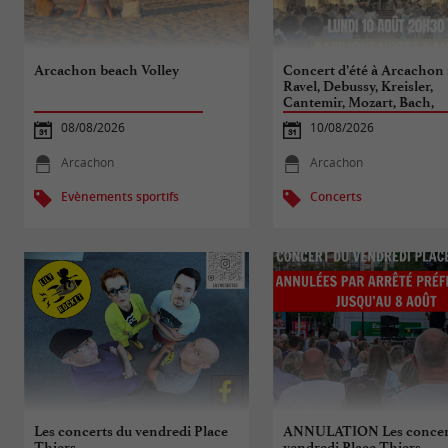
Arcachon beach Volley
Concert d’été à Arcachon 
Ravel, Debussy, Kreisler,
Cantemir, Mozart, Bach,
Piazzolla, Vivaldi
08/08/2026
10/08/2026
Arcachon
Arcachon
Evènements sportifs
Concerts
Les concerts du vendredi Place
ANNULATION Les concer
Thiers
vendredi Place Thiers