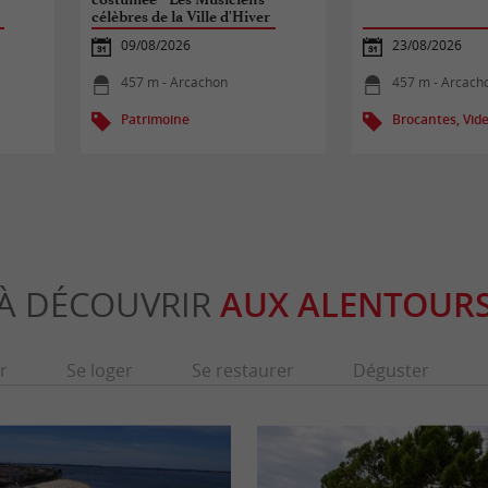
célèbres de la Ville d'Hiver
Arcachon Ville Impériale "
09/08/2026
23/08/2026
457 m - Arcachon
457 m - Arcach
Patrimoine
Brocantes, Vide
À DÉCOUVRIR
AUX ALENTOUR
r
Se loger
Se restaurer
Déguster