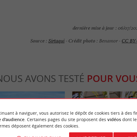
dernière mise à jour :
06/07/202
Source :
Crédit photo :
Sirtaqui
-
Benamor -
CC BY
NOUS AVONS TESTÉ
POUR VOU
inuant à naviguer, vous autorisez le dépôt de cookies tiers à des fi
 d'audience
. Certaines pages du site proposent des
vidéos
dont le
ormes déposent également des cookies.