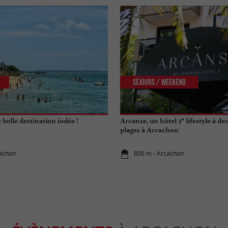
Séjours / Weekend
belle destination iodée !
Arcanse, un hôtel 3* lifestyle à de
plages à Arcachon
cachon
800 m - Arcachon