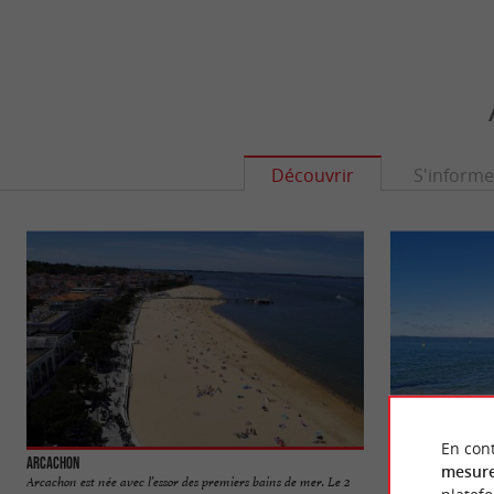
Découvrir
S'informe
En cont
Arcachon
Plage d'Arcachon
mesure
Arcachon est née avec l’essor des premiers bains de mer. Le 2
C'est la plage prin