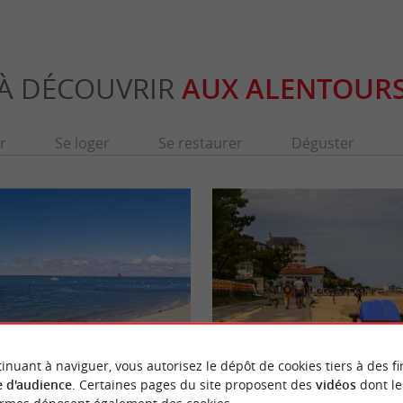
À DÉCOUVRIR
AUX ALENTOUR
r
Se loger
Se restaurer
Déguster
inuant à naviguer, vous autorisez le dépôt de cookies tiers à des fi
Plage Eyrac
 d'audience
. Certaines pages du site proposent des
vidéos
dont le
cipale de la ville d'Arcachon. On la nomme
Près de la jetée du même nom (où se pratique