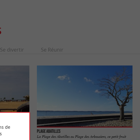
S
Se divertir
Se Réunir
ns de
Plage Abatilles
s
 la pêche), c'est
La Plage des Abatilles ou Plage des Arbousiers, ce petit fruit