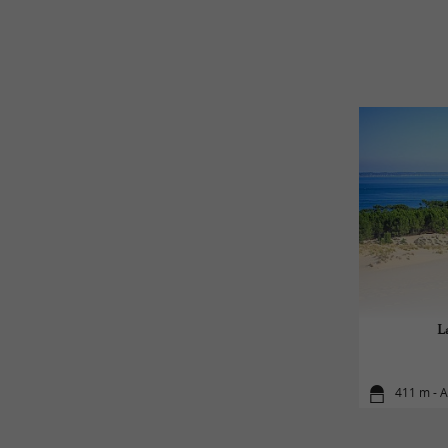
L
411 m - 