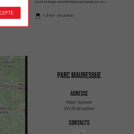
 ...
jaune et rouge caractéristique qui pousse sur un ...
CCEPTE
1,9 km - Arcachon
PARC MAURESQUE
ADRESSE
Place Turenne
33120 Arcachon
CONTACTS