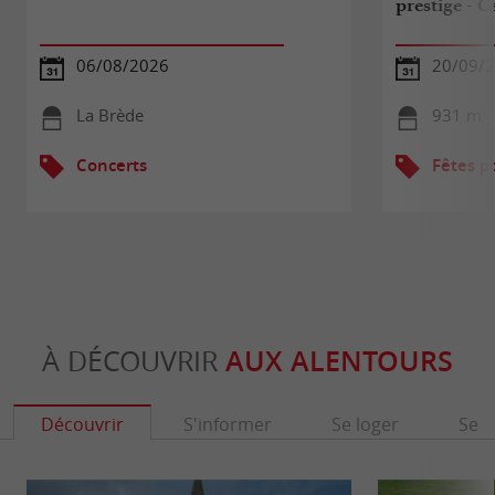
prestige - 
06/08/2026
20/09/
La Brède
931 m -
Concerts
Fêtes p
À DÉCOUVRIR
AUX ALENTOURS
Découvrir
S'informer
Se loger
Se r