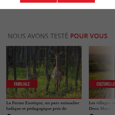
CC BY-NC-ND 4.0
NOUS AVONS TESTÉ
POUR VOUS
Familiale
Culturell
La Ferme Exotique, un parc animalier
Les villages 
ludique et pédagogique près de
Deux Mers
Bordeaux