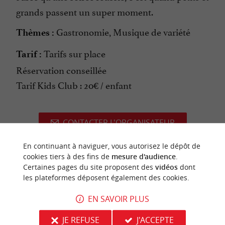
grands passent un super moment.
Gastronomie, Musique de variété
Thèmes :
Tarifs sur place
Tarif :
Réservation conseillée
Tarif Kids Club : 20€ / enfant
CONTACTER L'ORGANISATEUR
SITE INTERNET DE L'ÉVÈNEMENT
En continuant à naviguer, vous autorisez le dépôt de
cookies tiers à des fins de
mesure d'audience
.
Certaines pages du site proposent des
vidéos
dont
les plateformes déposent également des cookies.
dernière mise à jour :
EN SAVOIR PLUS
29/07/2026 à 02:50:33
Source :
Crédit photo :
JE REFUSE
J'ACCEPTE
Sirtaqui
-
Guinguette La Méric -