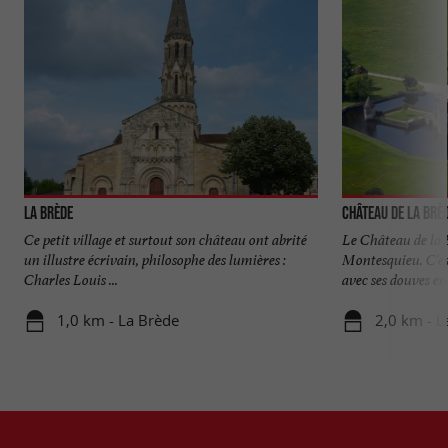
La Brède
Château de La Brè
Ce petit village et surtout son château ont abrité
Le Château de la 
un illustre écrivain, philosophe des lumières :
Montesquieu. C’es
Charles Louis ...
avec ses douves en 
1,0 km - La Brède
2,0 km - L