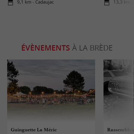
9,1 km - Cadaujac
13,3 km -
ÉVÈNEMENTS
À LA BRÈDE
Guinguette La Méric
Rassembleme