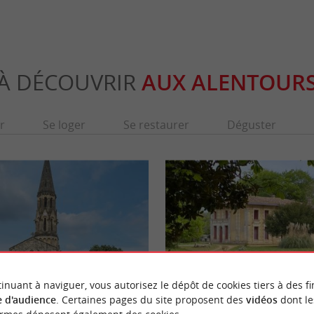
À DÉCOUVRIR
AUX ALENTOUR
r
Se loger
Se restaurer
Déguster
inuant à naviguer, vous autorisez le dépôt de cookies tiers à des fi
 d'audience
. Certaines pages du site proposent des
vidéos
dont le
Parc de Pontaulic