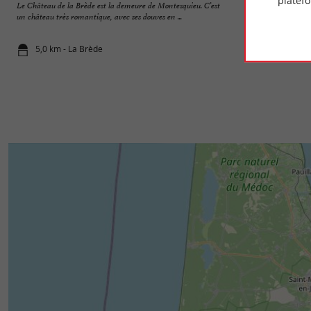
platef
Le Château de la Brède est la demeure de Montesquieu. C’est
Ce petit village et 
un château très romantique, avec ses douves en ...
écrivain, philosophe
5,0 km - La Brède
6,3 km - La