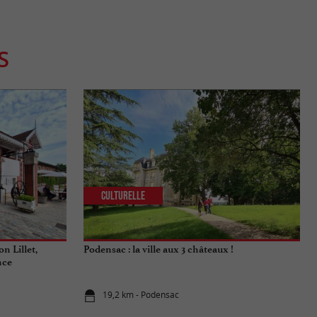
S
Culturelle
n Lillet,
Podensac : la ville aux 3 châteaux !
nce
19,2 km - Podensac