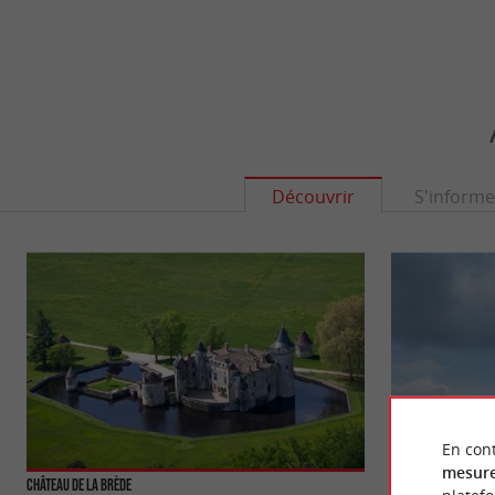
Découvrir
S'informe
En cont
mesure
Château de La Brède
La Brède