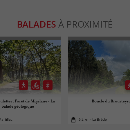
BALADES
À PROXIMITÉ
ulettes : Forêt de Migelane - La
Boucle du Brousteyr
balade géologique
Martillac
6,2 km - La Brède