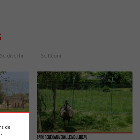
S
Se divertir
Se Réunir
ns de
s
Parc René Canivenc, le Moulineau