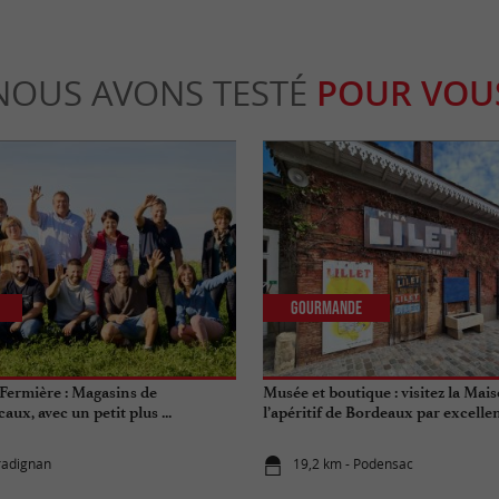
NOUS AVONS TESTÉ
POUR VOU
Gourmande
ermière : Magasins de
Musée et boutique : visitez la Maiso
aux, avec un petit plus ...
l’apéritif de Bordeaux par excelle
radignan
19,2 km - Podensac