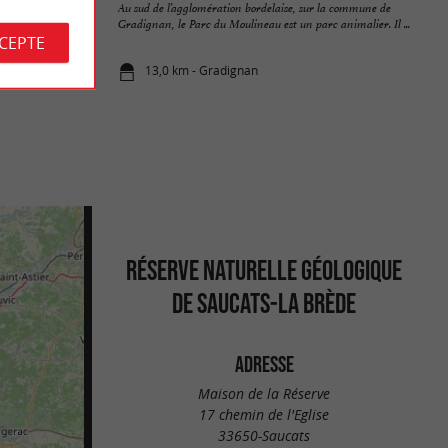
ré au cœur de
Au sud de l’agglomération bordelaise, sur la commune de
s y ferez ...
Gradignan, le Parc du Moulineau est un parc animalier. Il ...
CCEPTE
13,0 km - Gradignan
RÉSERVE NATURELLE GÉOLOGIQUE
DE SAUCATS-LA BRÈDE
ADRESSE
Maison de la Réserve
17 chemin de l'Eglise
33650-Saucats