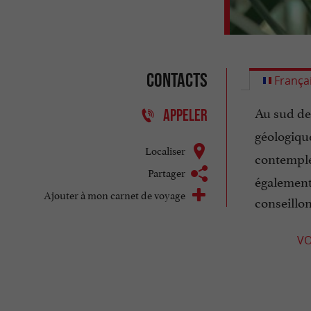
Contacts
França
Au sud d
APPELER
géologique
Localiser
contemple
Partager
également 
Ajouter à mon carnet de voyage
conseillon
VO