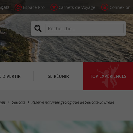
Espace Pro
Carnets de Voyage
Connexion
E DIVERTIR
SE RÉUNIR
TOP EXPÉRIENCES
rels
Saucats
Réserve naturelle géologique de Saucats-La Brède