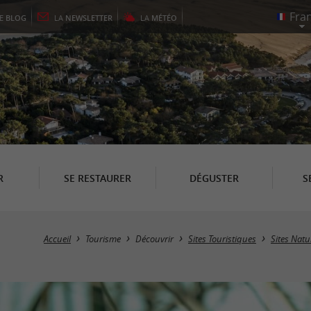
LE
BLOG
LA
NEWSLETTER
LA
MÉTÉO
R
SE RESTAURER
DÉGUSTER
S
Accueil
Tourisme
Découvrir
Sites Touristiques
Sites Natu