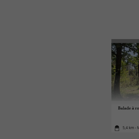
Balade à ro
5,4 km - 