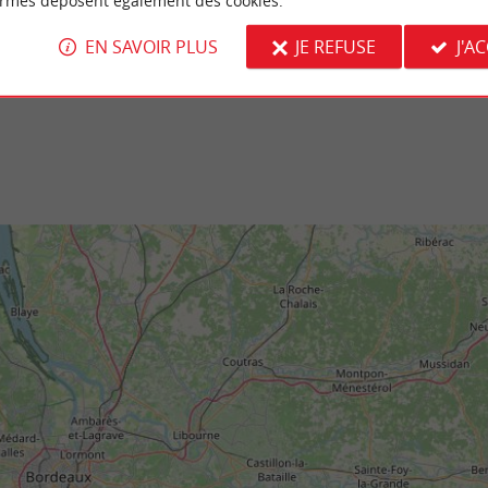
ormes déposent également des cookies.
surtout son château ont abrité un illustre
Le Parc de Pontaulic est un beau parc arbo
 des lumières : Charles Louis ...
Léognan, dans l’agglomération bordelaise. Vou
EN SAVOIR PLUS
JE REFUSE
J'A
 Brède
8,6 km - Léognan