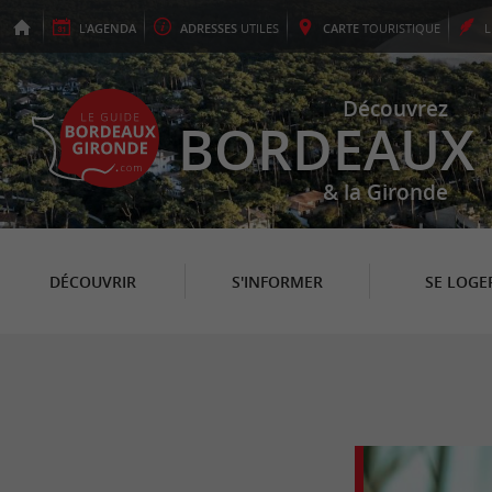
L'
AGENDA
ADRESSES
UTILES
CARTE
TOURISTIQUE
Découvrez
BORDEAUX
& la Gironde
DÉCOUVRIR
S'INFORMER
SE LOGE