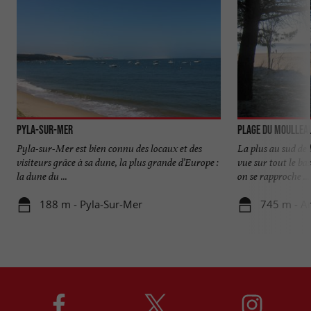
Pyla-sur-Mer
Plage du Moullea
Pyla-sur-Mer est bien connu des locaux et des
La plus au sud de
visiteurs grâce à sa dune, la plus grande d’Europe :
vue sur tout le bas
la dune du ...
on se rapproche ...
188 m - Pyla-Sur-Mer
745 m - A