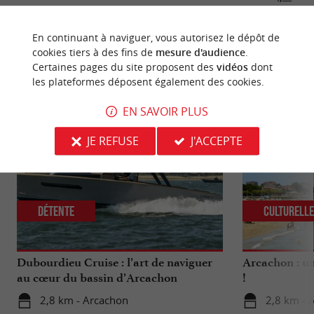
En continuant à naviguer, vous autorisez le dépôt de
cookies tiers à des fins de
mesure d'audience
.
Certaines pages du site proposent des
vidéos
dont
NOUS AVONS TESTÉ
POUR VOUS
les plateformes déposent également des cookies.
EN SAVOIR PLUS
JE REFUSE
J'ACCEPTE
Détente
Culturell
Dubourdieu Cruise : l’art de naviguer
Arcachon : un
au cœur du bassin d’Arcachon
!
2,8 km - Arcachon
2,8 km - 