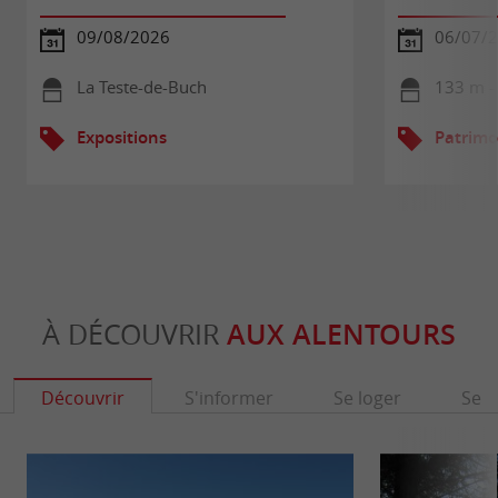
09/08/2026
06/07/2
La Teste-de-Buch
133 m -
Expositions
Patrimo
À DÉCOUVRIR
AUX ALENTOURS
Découvrir
S'informer
Se loger
Se r