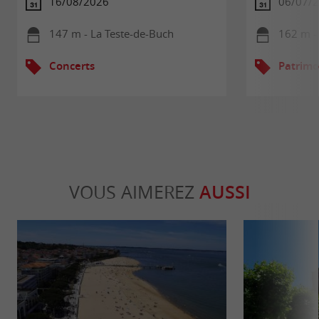
16/08/2026
06/07/2
147 m - La Teste-de-Buch
162 m -
Concerts
Patrimo
VOUS AIMEREZ
AUSSI