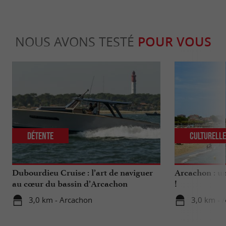
NOUS AVONS TESTÉ
POUR VOUS
Détente
Culturell
Dubourdieu Cruise : l’art de naviguer
Arcachon : un
au cœur du bassin d’Arcachon
!
3,0 km - Arcachon
3,0 km - 