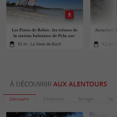
Les Pistes de Robin : les trésors de
Arcachon, 
la station balnéaire de Pyla-sur-
Mer
92 m - La Teste-de-Buch
1,2 km 
À DÉCOUVRIR
AUX ALENTOURS
Découvrir
S'informer
Se loger
Se r