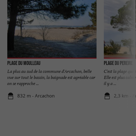
Plage du Moulleau
Plage du Pereire
La plus au sud de la commune d'Arcachon, belle
C'est la plage qui s
vue sur tout le bassin, la baignade est agréable car
Elle est plus calme
on se rapproche ...
il y a ...
832 m - Arcachon
2,3 km - 