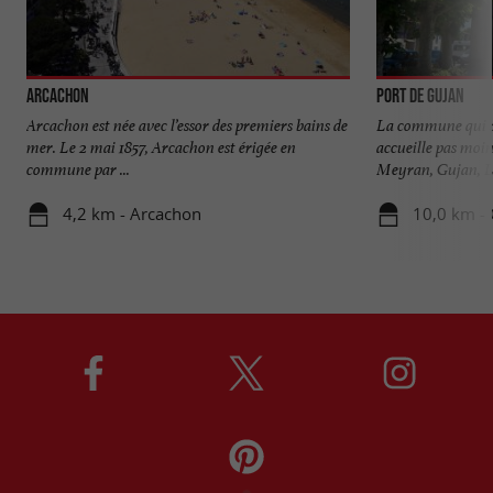
Arcachon
Port de Gujan
Arcachon est née avec l’essor des premiers bains de
La commune qui a 
mer. Le 2 mai 1857, Arcachon est érigée en
accueille pas moi
commune par ...
Meyran, Gujan, Lar
4,2 km - Arcachon
10,0 km -