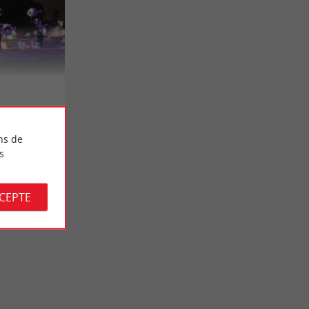
ns de
s
CCEPTE