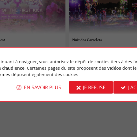
est
Nuit des Carrelets
 au 15/08/2026
15/08/2026
inuant à naviguer, vous autorisez le dépôt de cookies tiers à des fi
ire
Braud-et-Saint-Louis
 d'audience
. Certaines pages du site proposent des
vidéos
dont le
ormes déposent également des cookies.
Festivals
EN SAVOIR PLUS
JE REFUSE
J'A