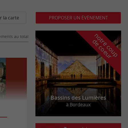
r la carte
PROPOSER UN ÉVÈNEMENT
n
o
t
e
c
o
u
p
e
c
o
e
u
ments au total
r
d
r
Bassins des Lumières
à Bordeaux