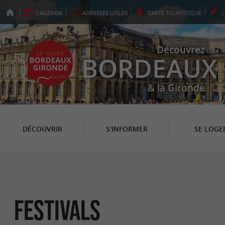
L'
AGENDA
ADRESSES
UTILES
CARTE
TOURISTIQUE
Découvrez
BORDEAUX
& la Gironde
DÉCOUVRIR
S'INFORMER
SE LOGE
Festivals