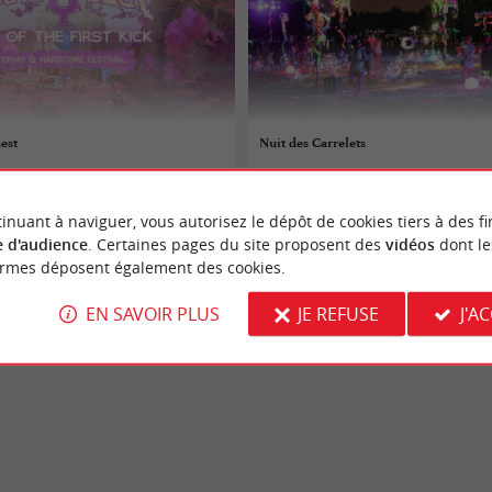
est
Nuit des Carrelets
 au 15/08/2026
15/08/2026
inuant à naviguer, vous autorisez le dépôt de cookies tiers à des fi
ire
Braud-et-Saint-Louis
 d'audience
. Certaines pages du site proposent des
vidéos
dont le
ormes déposent également des cookies.
Festivals
EN SAVOIR PLUS
JE REFUSE
J'A