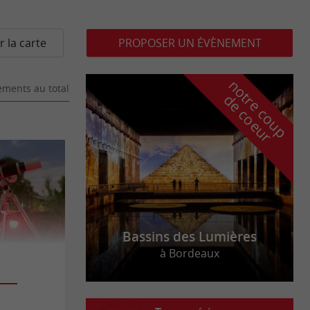
r la carte
PROPOSER UN ÉVÈNEMENT
n
o
t
e
c
o
u
p
e
c
o
e
u
ments au total
r
d
r
Bassins des Lumières
à Bordeaux