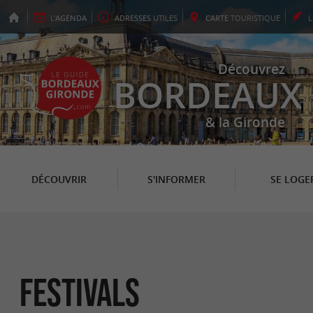
L'
AGENDA
ADRESSES
UTILES
CARTE
TOURISTIQUE
Découvrez
BORDEAUX
& la Gironde
DÉCOUVRIR
S'INFORMER
SE LOGE
Festivals