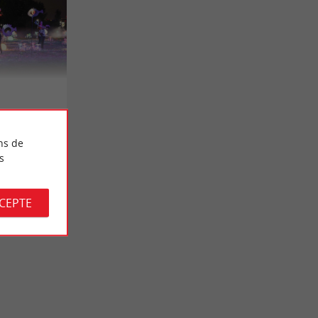
ns de
s
CCEPTE