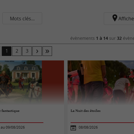
Mots clés...
Affiche
évènements
1 à 14
sur
32
évène
1
2
3
t fantastique
La Nuit des étoiles
 au 09/08/2026
08/08/2026