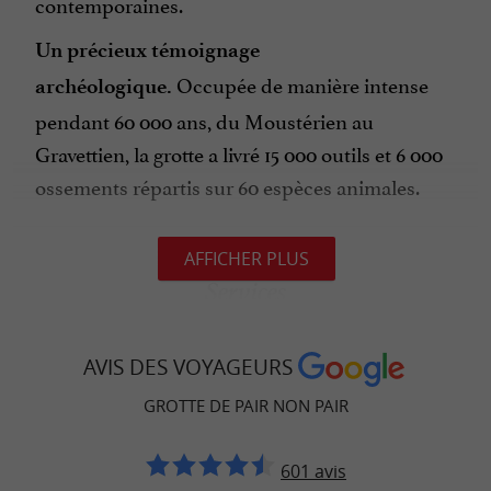
contemporaines.
Un précieux témoignage
Occupée de manière intense
archéologique.
pendant 60 000 ans, du Moustérien au
Gravettien, la grotte a livré 15 000 outils et 6 000
ossements répartis sur 60 espèces animales.
AFFICHER PLUS
Services
Possibilité de repos aux abords de la grotte
AVIS DES VOYAGEURS
Toilettes
Salle d’accueil
GROTTE DE PAIR NON PAIR
Boutique, librairie
Aire de pique-nique :1 km
601 avis