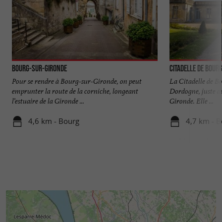
Bourg-sur-Gironde
Citadelle de Bour
Pour se rendre à Bourg-sur-Gironde, on peut
La Citadelle de Bo
emprunter la route de la corniche, longeant
Dordogne, juste a
l’estuaire de la Gironde ...
Gironde. Elle ...
4,6 km - Bourg
4,7 km - 