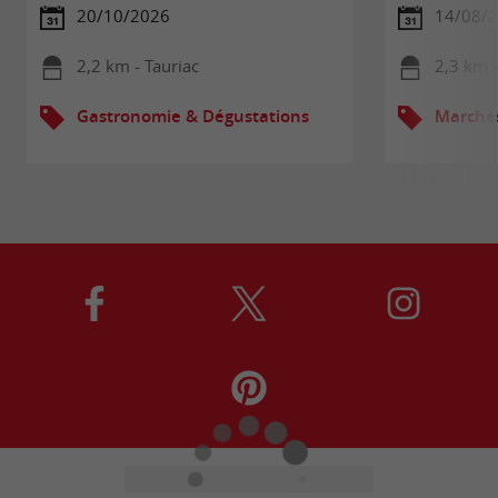
20/10/2026
14/08/
2,2 km - Tauriac
2,3 km -
Gastronomie & Dégustations
Marché