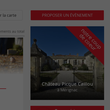
r la carte
PROPOSER UN ÉVÈNEMENT
n
o
t
e
c
o
u
p
e
c
o
e
u
ments au total
r
d
r
Château Picque Caillou
à Mérignac