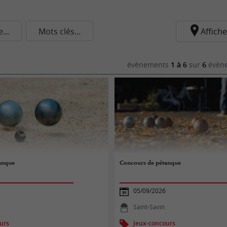
..
Mots clés...
Affiche
évènements
1 à 6
sur
6
évène
anque
Concours de pétanque
05/09/2026
Saint-Savin
urs
Jeux-concours