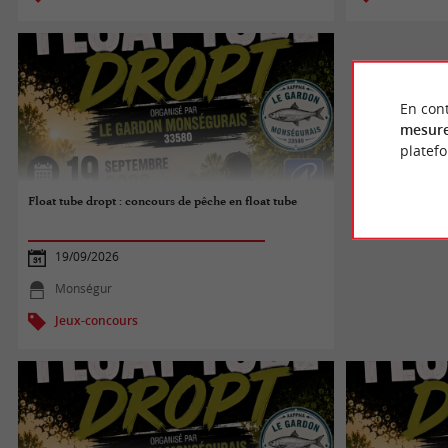
En cont
mesure
platef
Float tube dropt : concours de pêche en float tube
19/09/2026
Monségur
Jeux-concours