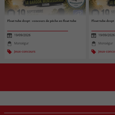
Float tube dropt : concours de pêche en float tube
Float tube dropt 
19/09/2026
19/09/2026
Monségur
Monségur
Jeux-concours
Jeux-conco