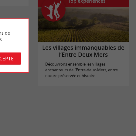
Top expériences
ns de
s
Les villages immanquables de
l’Entre Deux Mers
CCEPTE
Découvrons ensemble les villages
enchanteurs de l’Entre-deux-Mers, entre
nature préservée et histoire ...