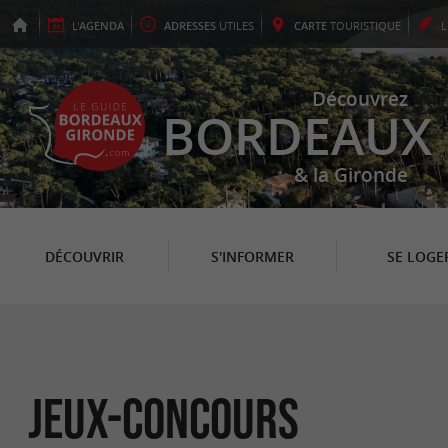
L'
AGENDA
ADRESSES
UTILES
CARTE
TOURISTIQUE
Découvrez
BORDEAUX
& la Gironde
DÉCOUVRIR
S'INFORMER
SE LOGE
Jeux-concours