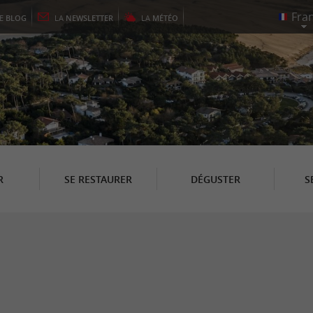
LE
BLOG
LA
NEWSLETTER
LA
MÉTÉO
R
SE RESTAURER
DÉGUSTER
S