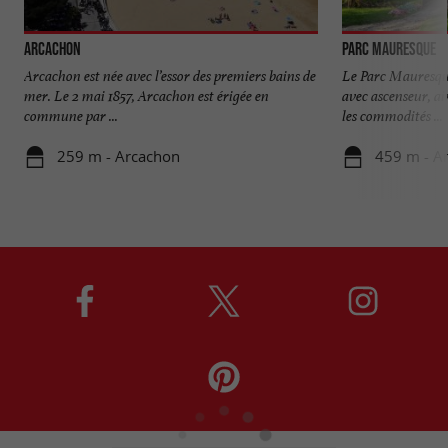
Arcachon
Parc Mauresque
Arcachon est née avec l’essor des premiers bains de
Le Parc Mauresqu
mer. Le 2 mai 1857, Arcachon est érigée en
avec ascenseur, ai
commune par ...
les commodités ...
259 m - Arcachon
459 m - A