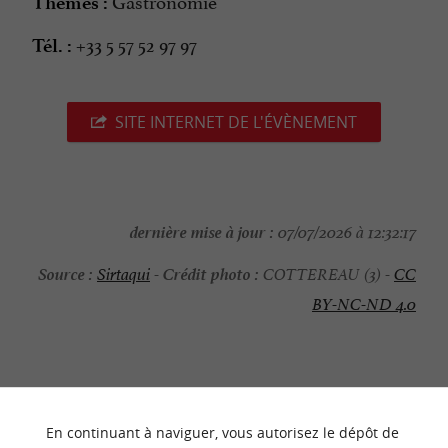
Gastronomie
Thèmes :
+33 5 57 52 97 97
Tél. :
SITE INTERNET DE L'ÉVÈNEMENT
dernière mise à jour :
07/07/2026 à 12:32:17
Source :
Crédit photo :
Sirtaqui
-
COTTEREAU (3) -
CC
BY-NC-ND 4.0
NOUS AVONS TESTÉ
POUR VOUS
En continuant à naviguer, vous autorisez le dépôt de