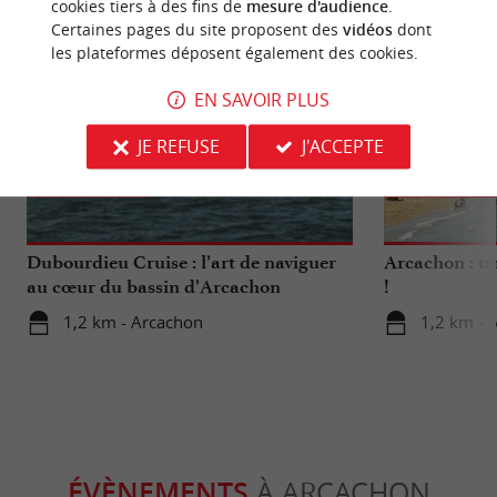
cookies tiers à des fins de
mesure d'audience
.
Certaines pages du site proposent des
vidéos
dont
les plateformes déposent également des cookies.
EN SAVOIR PLUS
JE REFUSE
J'ACCEPTE
Détente
Culturell
Dubourdieu Cruise : l’art de naviguer
Arcachon : un
au cœur du bassin d’Arcachon
!
1,2 km - Arcachon
1,2 km - 
ÉVÈNEMENTS
À ARCACHON