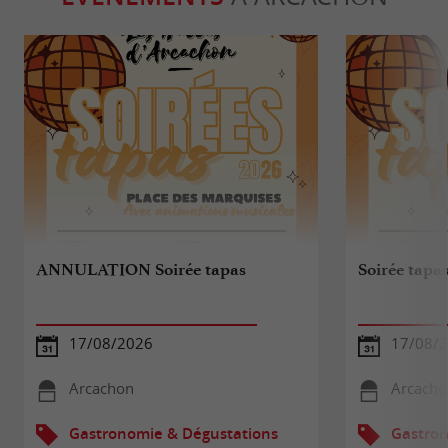
ANNULATION Soirée tapas
Soirée tapa
17/08/2026
17/08/
Arcachon
Arcacho
Gastronomie & Dégustations
Gastron