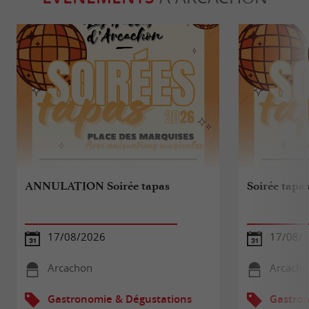
ANNULATION Soirée tapas
Soirée tapa
17/08/2026
17/08/
Arcachon
Arcacho
Gastronomie & Dégustations
Gastron