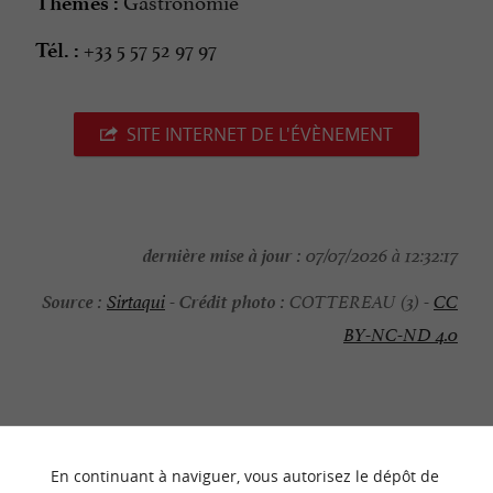
Gastronomie
Thèmes :
+33 5 57 52 97 97
Tél. :
SITE INTERNET DE L'ÉVÈNEMENT
dernière mise à jour :
07/07/2026 à 12:32:17
Source :
Crédit photo :
Sirtaqui
-
COTTEREAU (3) -
CC
BY-NC-ND 4.0
NOUS AVONS TESTÉ
POUR VOUS
En continuant à naviguer, vous autorisez le dépôt de