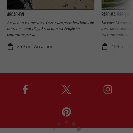
Arcachon
Parc Mauresque
Arcachon est née avec l’essor des premiers bains de
Le Parc Mauresqu
mer. Le 2 mai 1857, Arcachon est érigée en
avec ascenseur, ai
commune par ...
les commodités ...
259 m - Arcachon
459 m - A