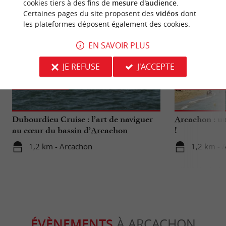
cookies tiers à des fins de
mesure d'audience
.
Certaines pages du site proposent des
vidéos
dont
les plateformes déposent également des cookies.
EN SAVOIR PLUS
JE REFUSE
J'ACCEPTE
Détente
Culturell
Dubourdieu Cruise : l’art de naviguer
Arcachon : un
au cœur du bassin d’Arcachon
!
1,2 km - Arcachon
1,2 km - 
ÉVÈNEMENTS
À ARCACHON