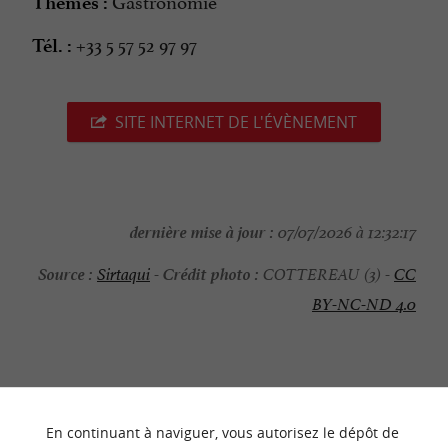
Gastronomie
Thèmes :
+33 5 57 52 97 97
Tél. :
SITE INTERNET DE L'ÉVÈNEMENT
dernière mise à jour :
07/07/2026 à 12:32:17
Source :
Crédit photo :
Sirtaqui
-
COTTEREAU (3) -
CC
BY-NC-ND 4.0
NOUS AVONS TESTÉ
POUR VOUS
En continuant à naviguer, vous autorisez le dépôt de