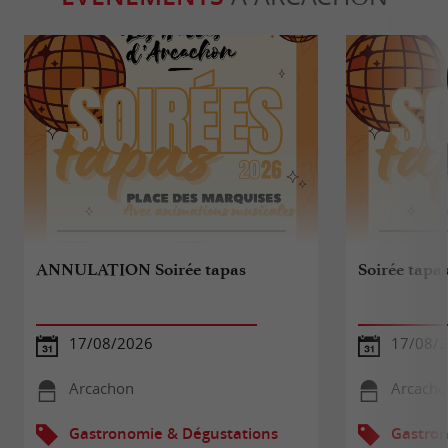
ANNULATION Soirée tapas
Soirée tapa
17/08/2026
17/08/
Arcachon
Arcacho
Gastronomie & Dégustations
Gastron