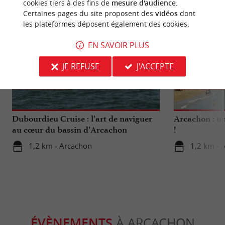
cookies tiers à des fins de
mesure d'audience
.
Certaines pages du site proposent des
vidéos
dont
les plateformes déposent également des cookies.
EN SAVOIR PLUS
JE REFUSE
J'ACCEPTE
Détente
Culturell
Dubourdieu Cruise : l’art de naviguer
Arcachon : un
au cœur du bassin d’Arcachon
!
1,2 km - Arcachon
1,2 km - 
ÉVÈNEMENTS
À ARCACHON