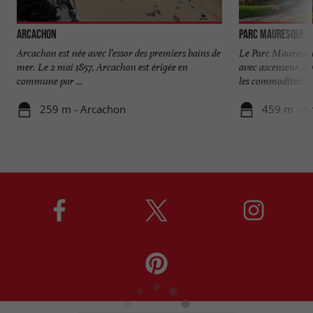
Arcachon
Parc Mauresque
Arcachon est née avec l’essor des premiers bains de
Le Parc Mauresqu
mer. Le 2 mai 1857, Arcachon est érigée en
avec ascenseur, ai
commune par ...
les commodités ...
259 m - Arcachon
459 m - A