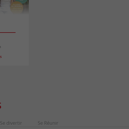
n
es
S
Se divertir
Se Réunir