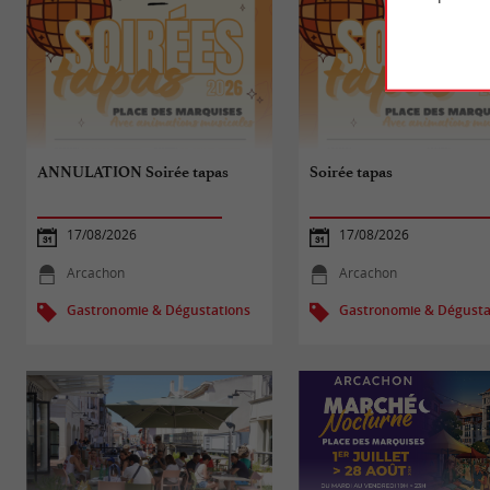
ANNULATION Soirée tapas
Soirée tapas
17/08/2026
17/08/2026
Arcachon
Arcachon
Gastronomie & Dégustations
Gastronomie & Dégusta