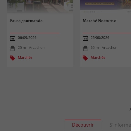
Pause gourmande
Marché Nocturne
06/09/2026
25/08/2026
25 m - Arcachon
65 m - Arcachon
Marchés
Marchés
Découvrir
S'informe