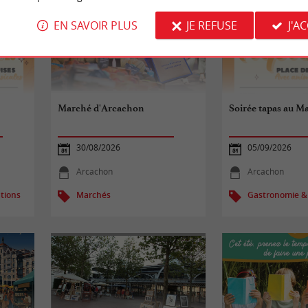
EN SAVOIR PLUS
JE REFUSE
J'A
Marché d'Arcachon
Soirée tapas au M
30/08/2026
05/09/2026
Arcachon
Arcachon
tions
Marchés
Gastronomie &