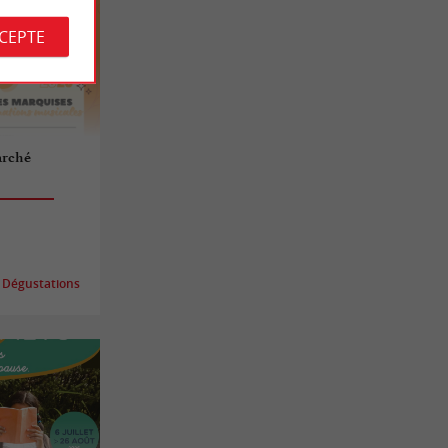
CCEPTE
arché
 Dégustations