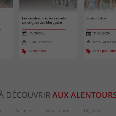
Les vendredis et les samedis
Bibli'o Piéto
artistiques des Marquises
04/09/2026
21/08/2026
65 m - Arcachon
82 m - Arcacho
Expositions
Fêtes populair
À DÉCOUVRIR
AUX ALENTOUR
r
Se loger
Se restaurer
Déguster