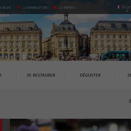
LE
BLOG
LA
NEWSLETTER
LA
MÉTÉO
R
SE RESTAURER
DÉGUSTER
S
A