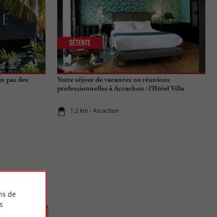
Détente
ux pas des
Votre séjour de vacances ou réunions
professionnelles à Arcachon : l’Hôtel Villa
Lamartine
1,2 km - Arcachon
ns de
s