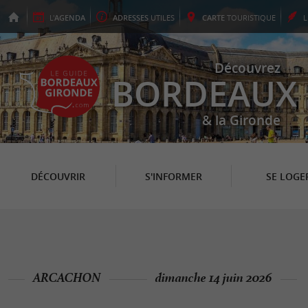
L'
AGENDA
ADRESSES
UTILES
CARTE
TOURISTIQUE
Découvrez
BORDEAUX
& la Gironde
DÉCOUVRIR
S'INFORMER
SE LOGE
ARCACHON
dimanche 14 juin 2026