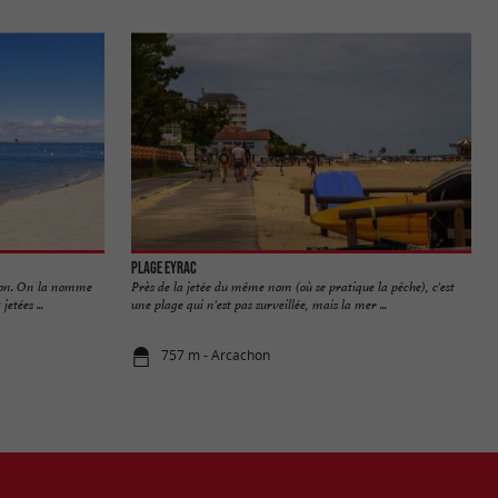
Plage Eyrac
achon. On la nomme
Près de la jetée du même nom (où se pratique la pêche), c'est
etées ...
une plage qui n'est pas surveillée, mais la mer ...
757 m - Arcachon