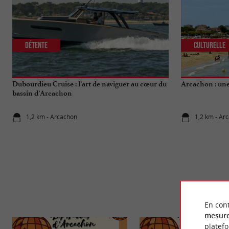
Détente
Culturelle
Dubourdieu Cruise : l’art de naviguer au cœur du
Arcachon : une 
bassin d’Arcachon
1,2 km - Arcachon
1,2 km - Ar
En cont
mesure
platef