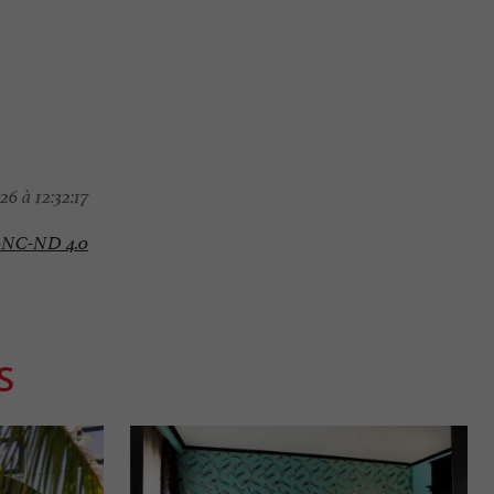
6 à 12:32:17
-NC-ND 4.0
S