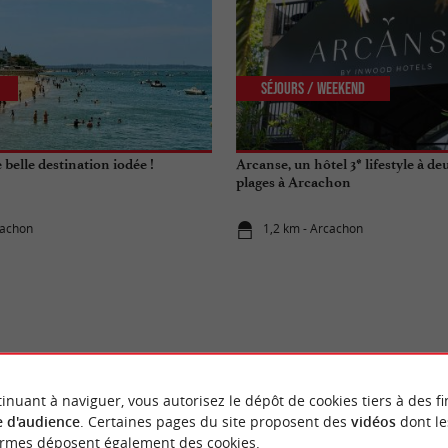
Séjours / Weekend
belle destination iodée !
Arcanse, un hôtel 3* lifestyle à de
plages à Arcachon
cachon
1,2 km - Arcachon
ÉVÈNEMENTS
À ARCACHON
inuant à naviguer, vous autorisez le dépôt de cookies tiers à des fi
 d'audience
. Certaines pages du site proposent des
vidéos
dont le
ormes déposent également des cookies.